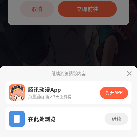
本章节仅支持App阅读，可打开App新用
户7天免费看
取消
立即前往
继续浏览精彩内容
腾讯动漫App
下一话
腾漫App免费看
打开APP
海量漫画 新人7天免费看
App免费看
在此处浏览
继续
113话 1/1