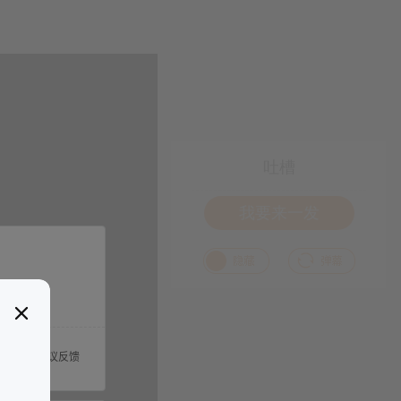
吐槽
我要来一发