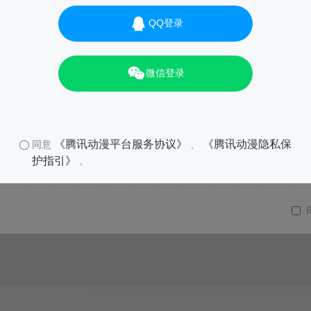
QQ登录
微信登录
《腾讯动漫平台服务协议》
《腾讯动漫隐私保
同意
、
护指引》
。