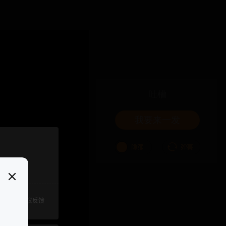
吐槽
我要来一发