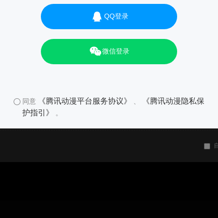
QQ登录
微信登录
《腾讯动漫平台服务协议》
《腾讯动漫隐私保
同意
、
护指引》
。