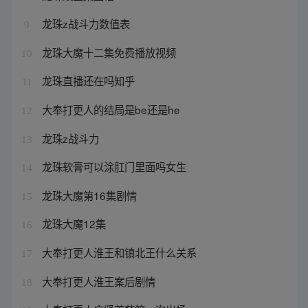
龙珠z战斗力数值表
9
龙珠大魔十二集免费播放视频
10
龙珠直播还在吗知乎
11
大奉打更人的结局是be还是he
12
龙珠z战斗力
13
龙珠软膏可以涂肛门里面吗女生
14
龙珠大魔第16集剧情
15
龙珠大魔12集
16
大奉打更人淮王和镇北王什么关系
17
大奉打更人淮王案后剧情
18