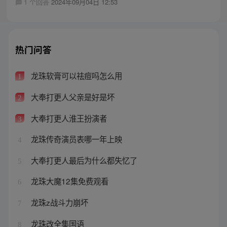
1 个回答
2024年09月04日 12:53
热门问答
龙珠软膏可以祛痘吗怎么用
1
大奉打更人父亲是好是坏
2
大奉打更人淮王扮演者
3
龙珠传奇演员表哪一年上映
4
大奉打更人最后为什么都失忆了
5
龙珠大魔12集免费观看
6
龙珠z战斗力崩坏
7
龙珠改全集国语
8