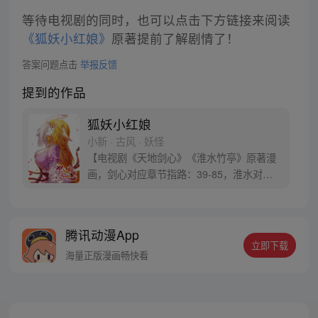
等待电视剧的同时，也可以点击下方链接来阅读
《狐妖小红娘》
原著提前了解剧情了！
答案问题点击
举报反馈
提到的作品
狐妖小红娘
小新 · 古风 · 妖怪
【电视剧《天地剑心》《淮水竹亭》原著漫
画，剑心对应章节指路：39-85，淮水对应
章节指路272-301】 迷糊萝莉小狐妖，正太
道士没节操。自古人妖生死恋，千载孽缘一
线牵。（每周周四更新。）
腾讯动漫App
立即下载
海量正版漫画畅快看