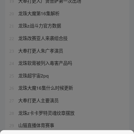
大奉打更人广贤菩萨第一次出场
19
龙珠大魔第16集解析
20
龙珠z战斗力官方数据
21
龙珠改赛亚人来袭组合技
22
大奉打更人朱广孝演员
23
龙珠软膏被列入毒害产品吗
24
龙珠超宇宙2pq
25
龙珠大魔16集什么时候更新
26
大奉打更人主要演员
27
龙珠z卡卡罗特灵魂纹章摆放
28
山猫直播体育赛事
29