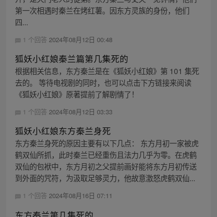
第一次相遇时秦兰在烤红薯。因东方灵族的身份，他们
四...
1 个回答
2024年08月12日 00:48
狐妖小红娘秦兰篇第几集死的
根据相关信息，东方秦兰是在《狐妖小红娘》第 101 集死
去的。 等待电视剧的同时，也可以点击下方链接来阅读
《狐妖小红娘》原著提前了解剧情了！
1 个回答
2024年08月12日 03:33
狐妖小红娘东方秦兰身死
东方秦兰身死的原因主要有以下几点： 东方月初一家被虎
鹤双仙所抓，此时秦兰已经重伤且法力几乎为零。在虎鹤
双仙的包袱中，东方月初之父提前画好能将东方月初传送
到外面的咒符，为汲取足够灵力，他故意激怒虎鹤双仙...
1 个回答
2024年08月16日 07:11
东方秦兰第几集死的