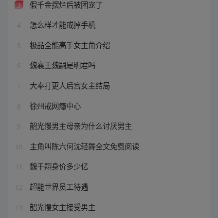
假千金摆烂后被团宠了
3
怎么样才能戒掉手机
4
极品全能高手女主角介绍
5
魏襄王魏嗣是明君吗
6
大奉打更人后宫女主结局
7
徐州戒网瘾中心
8
韶光慢男主母亲为什么讨厌男主
9
主角叫陈六何沈轻舞全文免费阅读
10
魏千翔身价多少亿
11
超能世界员工待遇
12
韶光慢女主接受男主
13