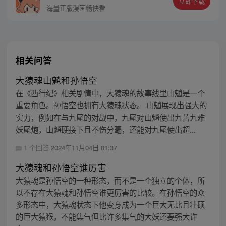
立即下载
护族人的希望和信念打败了妖怪大道的霸
海量正版漫画畅快看
主，成为猴群之王，但故事仍在继续…
相关问答
大猿魂山魈和孙悟空
在《西行纪》相关剧情中，大猿魂的故事线里山魈是一个
重要角色。孙悟空也拥有大猿魂状态。 山魈展现出强大的
实力，例如在与九尾的对战中，九尾对山魈使出九苦九难
妖尾炮，山魈硬接下且不伤分毫，还能对九尾使出超...
1 个回答
2024年11月04日 01:37
大猿魂和孙悟空谁厉害
大猿魂是孙悟空的一种形态，而不是一个独立的个体，所
以不存在大猿魂和孙悟空谁更厉害的比较。在孙悟空的众
多形态中，大猿魂状态下他变身成为一个巨大无比且壮硕
的巨大猿猴，不能集气但比许多集气的大妖还要强大许