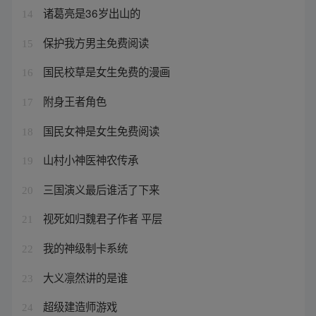
诸葛亮是36岁出山的
14
保护我方男主免费阅读
15
国民校草是女生免费的漫画
16
附身王者角色
17
国民女神是女生免费阅读
18
山村小神医神农传承
19
三国演义最后谁活了下来
20
视死如归魏君子作者 平层
21
我的神级制卡系统
22
大义凛然讲的是谁
23
超级建造师游戏
24