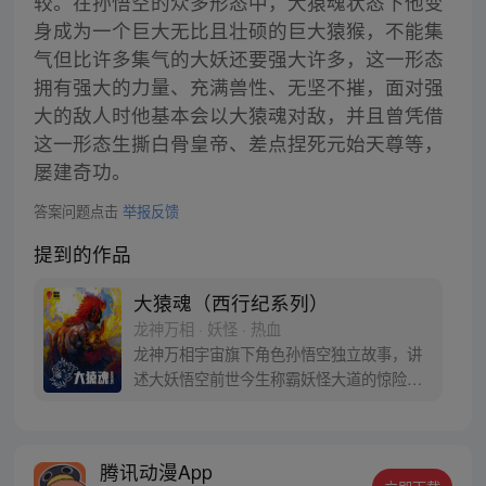
较。在孙悟空的众多形态中，大猿魂状态下他变
身成为一个巨大无比且壮硕的巨大猿猴，不能集
气但比许多集气的大妖还要强大许多，这一形态
拥有强大的力量、充满兽性、无坚不摧，面对强
大的敌人时他基本会以大猿魂对敌，并且曾凭借
这一形态生撕白骨皇帝、差点捏死元始天尊等，
屡建奇功。
答案问题点击
举报反馈
提到的作品
大猿魂（西行纪系列）
龙神万相 · 妖怪 · 热血
龙神万相宇宙旗下角色孙悟空独立故事，讲
述大妖悟空前世今生称霸妖怪大道的惊险历
程。 妖怪大道有自己的生存之道，某日，一
位猴妖因人类的祈愿从天而降，以鬼魈之名
响彻妖界，却因堕入暗魂无法再守护重要之
腾讯动漫App
人…六十年后，他再次破石而出，背负着守