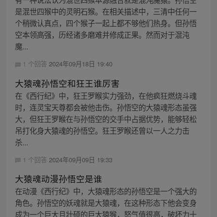
是混世四猴中的灵明石猴。在相关描述中，三清中任何一
个稍微认真点，四个猴子一起上都不够他们热身。但孙悟
空本领高强，历经诸多磨难并修成正果。然而对于混沌
魔...
1 个回答
2024年09月18日 19:40
大猿魂孙悟空和狂王谁厉害
在《西行纪》中，狂王罗睺实力强劲，在他疯狂燃烧斗魂
时，连灵宝天尊都会被他击伤。孙悟空的大猿魂形态虽强
大，但狂王罗睺在与孙悟空的交手中占据优势，能够轻松
吊打化身大猿魂的孙悟空。狂王罗睺还曾以一人之力击
杀...
1 个回答
2024年09月09日 19:33
大猿魂动漫孙悟空是谁
在动漫《西行纪》中，大猿魂形态的孙悟空是一个强大的
角色。孙悟空的妖魂就是大猿魂，在这种形态下他会变身
成为一个巨大且壮硕的巨大猿猴，怒气值很高，破坏力十