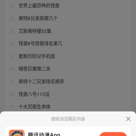
世界上最恐怖的怪兽
21
奥特8兄弟是哪几个
22
艾斯奥特曼52集
23
怪兽8号怪兽排名第几
24
麦斯历险记手机版
25
暗夜巨魔第二关
26
奥特十二兄弟排名顺序
27
怪兽八号113话
28
十大究极生命体
29
迪迦奥特曼所有的怪兽
继续浏览精彩内容
30
腾讯动漫App