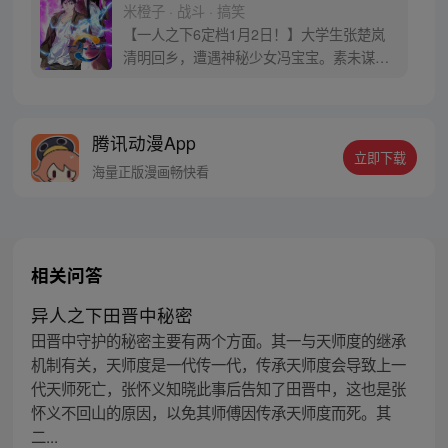
米橙子 · 战斗 · 搞笑
【一人之下6定档1月2日！】大学生张楚岚
清明回乡，遭遇神秘少女冯宝宝。素未谋面
的冯宝宝却对张楚岚异常熟悉，并将其带去
自己打工的快递公司。为了帮冯宝宝寻找她
的身世，也为了查清自己与爷爷身上的秘
腾讯动漫App
密，张楚岚的生活被彻底颠覆，与冯宝宝一
立即下载
同踏上“异人”之旅。
海量正版漫画畅快看
相关问答
异人之下田晋中秘密
田晋中守护的秘密主要有两个方面。其一与天师度的继承
机制有关，天师度是一代传一代，传承天师度会导致上一
代天师死亡，张怀义知晓此事后告知了田晋中，这也是张
怀义不回山的原因，以免其师傅因传承天师度而死。其
二...