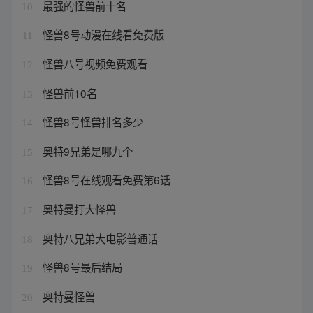
最强的怪兽前十名
10
怪兽8号动漫在线看免费版
11
怪兽八号视频免费观看
12
怪兽前10名
13
怪兽8号怪兽排名多少
14
奥特9兄弟是哪九个
15
怪兽8号在线观看免费第6话
16
奥特曼打大怪兽
17
奥特八兄弟大电影普通话
18
怪兽8号最后结局
19
奥特曼怪兽
20