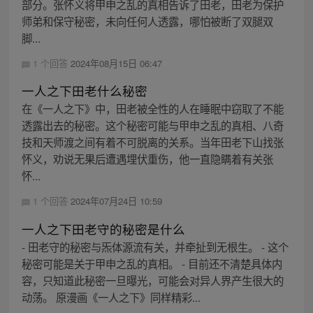
部分。张怀义将甲申之乱的真相告诉了田老，田老为保护
师弟和保守秘密，未向任何人透露，哪怕被断了双腿双
脚...
1 个回答
2024年08月15日 06:47
一人之下田老什么秘密
在《一人之下》中，田老被全性的人在睡眠中窃取了不能
透露出去的秘密。这个秘密可能与甲申之乱的真相、八奇
技和天师渡之间有着不可脱离的关系。当年田老下山找张
怀义，劝说无果后遭遇埋伏重伤，他一直隐瞒着有关张
怀...
1 个回答
2024年07月24日 10:59
一人之下田老守的秘密是什么
- 田老守的秘密与炁体源流有关，并牵扯到无根生。 - 这个
秘密可能是关于甲申之乱的真相。 - 目前还不清楚具体内
容，只知道此秘密一旦曝光，可能会对异人界产生很大的
动荡。 原漫画《一人之下》同样精彩...