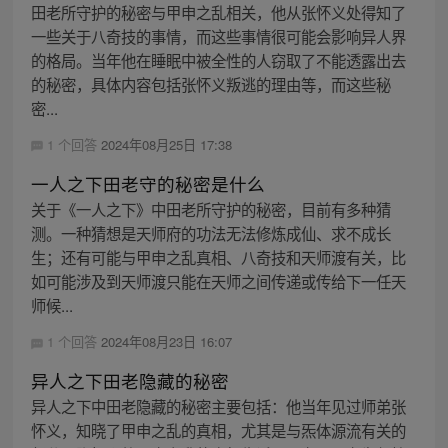
田老所守护的秘密与甲申之乱相关，他从张怀义处得知了
一些关于八奇技的事情，而这些事情很可能会影响异人界
的格局。当年他在睡眠中被全性的人窃取了不能透露出去
的秘密，具体内容包括张怀义叛逃的理由等，而这些秘
密...
1 个回答
2024年08月25日 17:38
一人之下田老守的秘密是什么
关于《一人之下》中田老所守护的秘密，目前有多种猜
测。一种猜想是天师府的功法无法修炼成仙、求不成长
生；还有可能与甲申之乱真相、八奇技和天师渡有关，比
如可能涉及到天师渡只能在天师之间传递或传给下一任天
师候...
1 个回答
2024年08月23日 16:07
异人之下田老隐藏的秘密
异人之下中田老隐藏的秘密主要包括：他当年见过师弟张
怀义，知晓了甲申之乱的真相，尤其是与炁体源流有关的