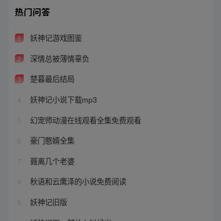
热门问答
妖神记游戏图鉴
1
深情总被薄情辜负
2
楚暮最后结局
3
妖神记小说下载mp3
4
幻宠师动漫在线观看全集免费观看
5
豪门憨婿全集
6
聂离几个老婆
7
秋语和云鹰泽的小说免费阅读
8
妖神记旧版
9