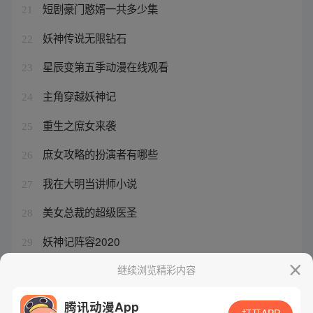
短剧豪门憨婿一共多少集
21
妖神传说无限钻石
22
星辰变第五季动漫在线观看
23
主角穿越妖神记
24
重生之庶女来袭
25
庶女攻略的扮演者有哪些
26
我在大明当讲师小说
27
美女总裁的超级医圣
28
妖神记阵容2020
29
深情总被薄情误什么意思
继续浏览精彩内容
30
腾讯动漫App