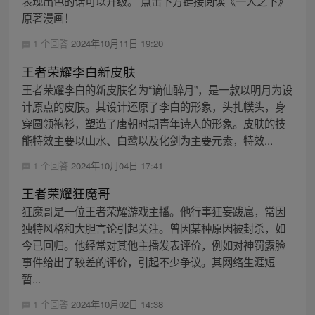
表现出色的话可以升级。 点击下方链接阅读《一人之下》
原著漫画！
1 个回答
2024年10月11日 19:20
王者荣耀李白新皮肤
王者荣耀李白的新皮肤名为“谪仙醉月”，是一款以明月为设
计原点的皮肤。其设计还原了李白的形象，头扎幞头，身
穿圆领袍衫，塑造了唐朝时期青年诗人的形象。皮肤的技
能特效主要以山水、白鹭以及化剑为主要元素，特效...
1 个回答
2024年10月04日 17:41
王者荣耀狂魔哥
狂魔哥是一位王者荣耀游戏主播。他行事狂妄跋扈，常因
独特风格和大胆言论引起关注。曾因某种原因被封杀，如
今已回归。他经常对其他主播发表评价，例如对神罚露脸
事件给出了较差的评价，引起不少争议。其网络生涯短
暂...
1 个回答
2024年10月02日 14:38