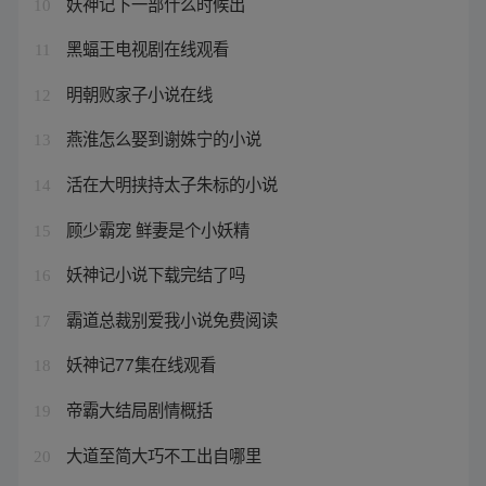
妖神记下一部什么时候出
10
黑蝠王电视剧在线观看
11
明朝败家子小说在线
12
燕淮怎么娶到谢姝宁的小说
13
活在大明挟持太子朱标的小说
14
顾少霸宠 鲜妻是个小妖精
15
妖神记小说下载完结了吗
16
霸道总裁别爱我小说免费阅读
17
妖神记77集在线观看
18
帝霸大结局剧情概括
19
大道至简大巧不工出自哪里
20