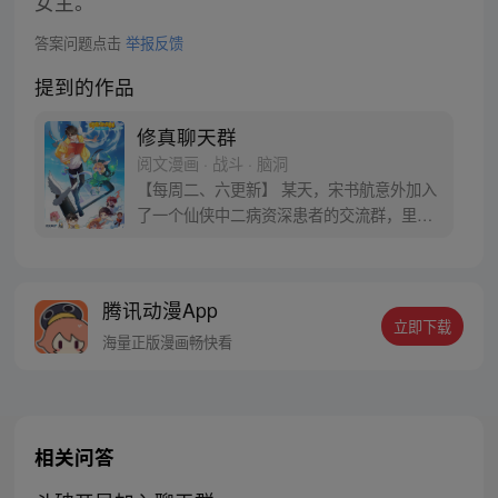
女主。
答案问题点击
举报反馈
提到的作品
修真聊天群
阅文漫画 · 战斗 · 脑洞
【每周二、六更新】 某天，宋书航意外加入
了一个仙侠中二病资深患者的交流群，里面
的群友们都以“道友”相称，群名片都是各种
府主、洞主、真人、天师，连群主走失的宠
物犬都称为大妖犬离家出走。整天聊的是炼
腾讯动漫App
丹、闯秘境、炼功经验啥的。 突然有一天，
立即下载
潜水良久的他发现……群里每一个群员竟然
海量正版漫画畅快看
都是修真者！
相关问答