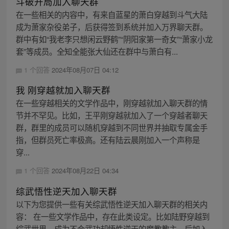
斗破开局加入聊天群
在一些相关的内容中，有来自蓝星的萧白穿越到斗气大陆
成为萧家杂役弟子，后获得签到系统并加入万界聊天群。
群中有如“我老李只想闲云野鹤”“阴阳家第一奇女”“萧家小龙
套”等成员。全知全能张大仙还在群中与萧白有...
1 个回答
2024年08月07日 04:12
我 刚穿越就加入聊天群
在一些穿越相关的文学作品中，刚穿越就加入聊天群的情
节并不罕见。比如，王平刚穿越就加入了一个穿越者聊天
群，群里的成员可以随机穿越到不同世界并抽取专属金手
指，但群员死亡率极高。还有陆云晨刚加入一个声称是
穿...
1 个回答
2024年08月22日 04:34
综武悟性逆天加入聊天群
以下为您提供一些有关综武悟性逆天加入聊天群的相关内
容： 在一些文学作品中，存在此类设定。比如陆野穿越到
综武世界，成为不会武功却悟性逆天的魔教教主，后加入