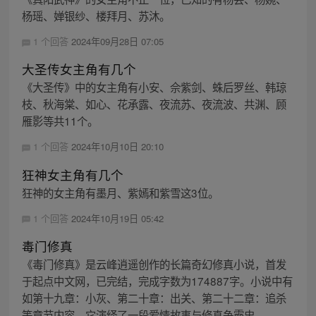
杨瑶、婵银纱、楼拜月、苏沐。
1 个回答
2024年09月28日 07:05
大圣传女主角有几个
《大圣传》中的女主角有小安、佘紫剑、蛛后罗丝、韩琼
枝、秋海棠、如心、花承露、夜流苏、夜流波、共渊、顾
雁影等共11个。
1 个回答
2024年10月10日 20:10
狂神女主角有几个
狂神的女主角有墨月、紫嫣和紫雪这3位。
1 个回答
2024年10月19日 05:42
毒门修真
《毒门修真》是云峰逍遥创作的长篇奇幻修真小说，首发
于起点中文网，已完结，完成字数为174887字。小说中有
如第十九章：小灰、第二十章：出关、第二十二章：追杀
等章节内容，它演绎了一段爱情故事与修真争霸史...