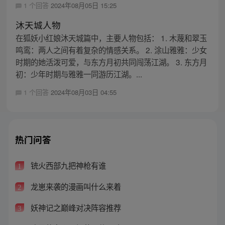
1 个回答
2024年08月05日 15:25
沐天城人物
在狐妖小红娘沐天城篇中，主要人物包括： 1. 木蔑和翠玉
鸣鸾：两人之间有着复杂的情感关系。 2. 涂山雅雅：少女
时期的她活泼可爱，与东方月初共同闯荡江湖。 3. 东方月
初：少年时期与雅雅一同游历江湖。...
1 个回答
2024年08月03日 04:55
热门问答
铳火西部九把神枪有谁
1
龙崽来袭的漫画叫什么来着
2
妖神记之巅峰对决阵容推荐
3