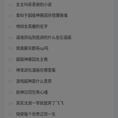
女主叫宋青瓷的小说
15
类似于超级神基因杀怪爆兽魂
16
地狱女恶魔的名字
17
道诡异仙到底讲的什么坐忘道版
18
修真聊天群有cp吗
19
超级神基因女主角
20
神宠进化漫画在哪里看
21
游戏超神是什么意思
22
妖神记司空寿心魂
23
其实沈浪一早就放弃了飞飞
24
快穿每个世界过完一生
25