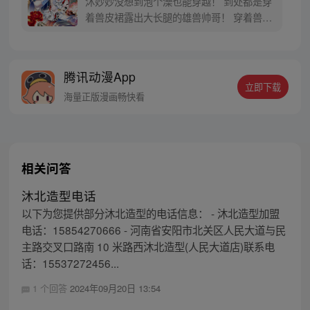
沐妙妙没想到泡个澡也能穿越！ 到处都是穿
着兽皮裙露出大长腿的雄兽帅哥！ 穿着兽皮
裙露出大长腿的雄兽帅哥都还想娶她回家！
跨种族的恋爱是没有好结果的，还好脑袋里
有一个异世生存教科书的系统让她学习兽世
腾讯动漫App
知识！ 好好学习，天天向上！ 穿越兽世，甜
立即下载
宠来袭！【每周五六日更新】
海量正版漫画畅快看
相关问答
沐北造型电话
以下为您提供部分沐北造型的电话信息： - 沐北造型加盟
电话：15854270666 - 河南省安阳市北关区人民大道与民
主路交叉口路南 10 米路西沐北造型(人民大道店)联系电
话：15537272456...
1 个回答
2024年09月20日 13:54