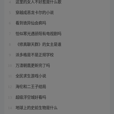
这里的女人不好惹是什么歌
4
穿越成恶龙卡尔的小说
5
看到诡异仙会疯吗
6
恰似寒光遇骄阳有电视剧吗
7
《修真聊天群》的女主是谁
8
派多格是不是正规学校
9
万渣朝凰更新完了吗
10
全民求生游戏小说
11
海伦和二王子结局
12
超级浮空城好看吗
13
地球上的史前生物是什么
14