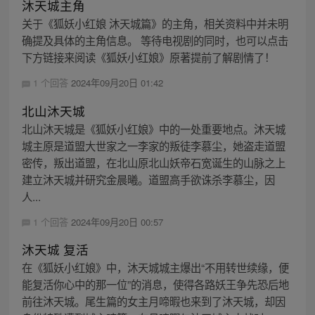
沐天城主角
关于《狐妖小红娘 沐天城篇》的主角，相关资料中并未明
确提及具体的主角信息。 等待电视剧的同时，也可以点击
下方链接来阅读《狐妖小红娘》原著提前了解剧情了！
1 个回答
2024年09月20日 01:42
北山沐天城
北山沐天城是《狐妖小红娘》中的一处重要地点。沐天城
城主原是道盟大世家之一李家的叛徒李慕尘，她盗走道盟
密传，叛出道盟，在北山原北山妖帝石宽诞生的山脉之上
建立沐天城并研究金晨曦。道盟高手欲诛杀李慕尘，因
人...
1 个回答
2024年09月20日 00:57
沐天城 复活
在《狐妖小红娘》中，沐天城城主爆出“不用转世续缘，便
能复活你心中的那一位”的消息，使得各路妖王争先恐后地
前往沐天城。尾生篇的女主月啼暇也来到了沐天城，却因