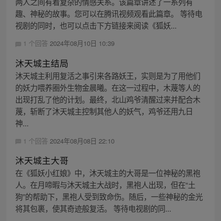
两人之间有着复杂的情感关系。该篇章讲述了一系列有
趣、神秘的故事。您可以在腾讯视频观看此篇章。 等待电
视剧的同时，也可以点击下方链接来阅读《狐妖...
1 个回答
2024年08月10日 10:39
沐天城主结局
沐天城主利用复活之事引来各路妖王，实则是为了用他们
的妖力喂养圈外生物金晨曦。在这一过程中，木蔑等人的
出现打乱了他的计划。最终，北山鸡爷清醒过来并配合木
蔑，斩断了沐天城主控制其他人的妖气，鸡爷还用九日
神...
1 个回答
2024年08月08日 22:10
沐天城主大哥
在《狐妖小红娘》中，沐天城主的大哥是一位神秘的黑袍
人。在月啼暇与沐天城主大战时，黑袍人出现，但在“土
狗”的帮助下，黑袍人受到致命伤。随后，一些神秘的金光
将其包裹，使其奇迹般复活。 等待电视剧的同...