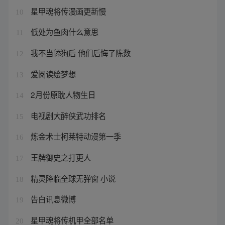
星甲魂将传漫画更新慢
10
低处为鱼肉什么意思
11
我不当舔狗后 他们后悔了陈数
12
爱阅读绘梦想
13
2月份原耽人物生日
14
电视剧大醉侠武功排名
15
炼金术士柯莱特动漫第一季
16
王牌御史之打更人
17
精灵降临全球无弹窗 小说
18
告白讯息微博
19
星甲魂将传机甲全部名单
20