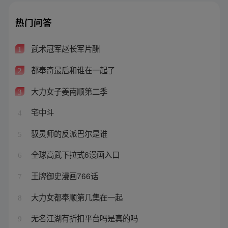
热门问答
武术冠军赵长军片酬
1
都奉奇最后和谁在一起了
2
大力女子姜南顺第二季
3
宅中斗
4
驭灵师的反派巴尔是谁
5
全球高武下拉式6漫画入口
6
王牌御史漫画766话
7
大力女都奉顺第几集在一起
8
无名江湖有折扣平台吗是真的吗
9