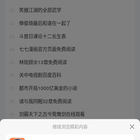
笑傲江湖的全部武学
21
俸俊琦最后和谁在一起了
22
斗首日课论十二长生表
23
七七漫画官方页面免费阅读
24
林玫顾炎13章免费阅读
25
关中电视剧百度百科
26
都市开局1000亿美金的小说
27
请与我同眠32章免费阅读
28
剑霸天下之古今鸳鸯剑在线观看
29
驭灵师酷漫房
继续浏览精彩内容
30