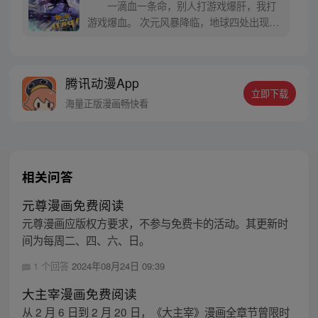
一滴血一条命，别人打游戏爆肝，我打
游戏爆血。 次元风暴降临，地球四处出现了
大量的异次元领域，仙、佛、恶魔、天使、
精灵等各种异次元生物降临地球。 而那些神
秘的异次元领域，却都变成了手机游戏副
腾讯动漫App
本，别人拿命去冒险，我却拼命打游戏。
立即下载
海量正版漫画畅快看
相关问答
元尊漫画免费阅读
元尊漫画应版权方要求，不参与免费卡的活动。其更新时
间为每周二、四、六、日。
1 个回答
2024年08月24日 09:39
大主宰漫画免费阅读
从 2 月 6 日到 2 月 20 日，《大主宰》漫画全章节曾限时