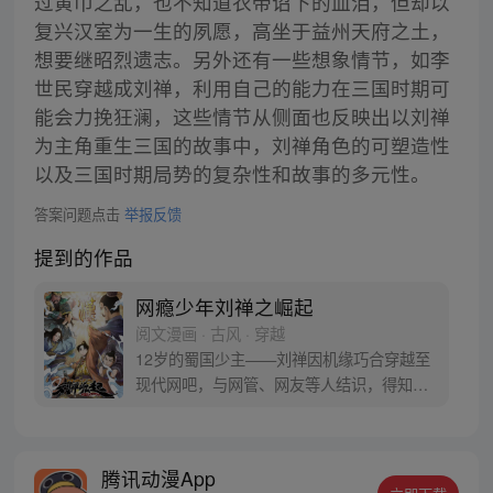
过黄巾之乱，也不知道衣带诏下的血泪，但却以
复兴汉室为一生的夙愿，高坐于益州天府之土，
想要继昭烈遗志。另外还有一些想象情节，如李
世民穿越成刘禅，利用自己的能力在三国时期可
能会力挽狂澜，这些情节从侧面也反映出以刘禅
为主角重生三国的故事中，刘禅角色的可塑造性
以及三国时期局势的复杂性和故事的多元性。
答案问题点击
举报反馈
提到的作品
网瘾少年刘禅之崛起
阅文漫画 · 古风 · 穿越
12岁的蜀国少主——刘禅因机缘巧合穿越至
现代网吧，与网管、网友等人结识，得知了
自己后世是亡国之君，被后人评价昏庸无能
后，奋发图强，回到古代改头换面，逐渐变
强。 刘禅能否用现代获得的下先进装备、自
腾讯动漫App
然科学、人文知识运用在古代战场及朝堂之