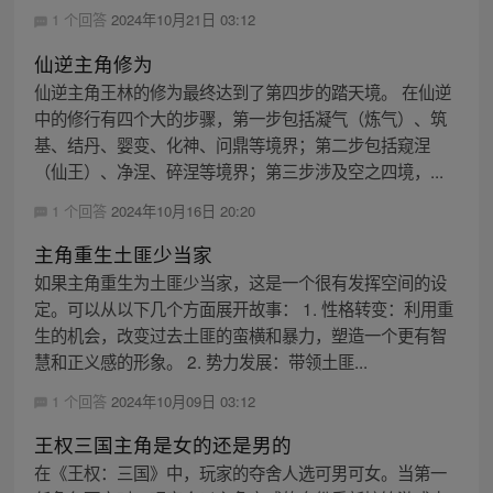
1 个回答
2024年10月21日 03:12
仙逆主角修为
仙逆主角王林的修为最终达到了第四步的踏天境。 在仙逆
中的修行有四个大的步骤，第一步包括凝气（炼气）、筑
基、结丹、婴变、化神、问鼎等境界；第二步包括窥涅
（仙王）、净涅、碎涅等境界；第三步涉及空之四境，...
1 个回答
2024年10月16日 20:20
主角重生土匪少当家
如果主角重生为土匪少当家，这是一个很有发挥空间的设
定。可以从以下几个方面展开故事： 1. 性格转变：利用重
生的机会，改变过去土匪的蛮横和暴力，塑造一个更有智
慧和正义感的形象。 2. 势力发展：带领土匪...
1 个回答
2024年10月09日 03:12
王权三国主角是女的还是男的
在《王权：三国》中，玩家的夺舍人选可男可女。当第一