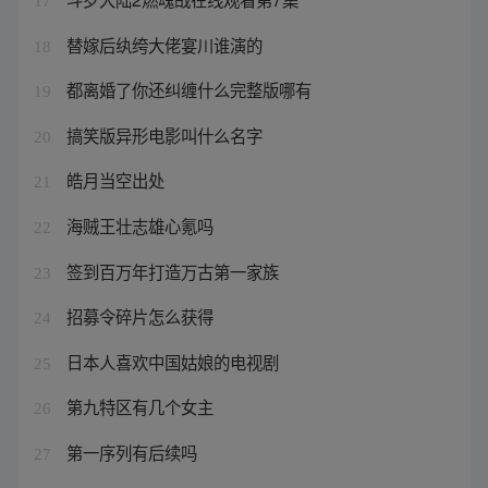
17
替嫁后纨绔大佬宴川谁演的
18
都离婚了你还纠缠什么完整版哪有
19
搞笑版异形电影叫什么名字
20
皓月当空出处
21
海贼王壮志雄心氪吗
22
签到百万年打造万古第一家族
23
招募令碎片怎么获得
24
日本人喜欢中国姑娘的电视剧
25
第九特区有几个女主
26
第一序列有后续吗
27