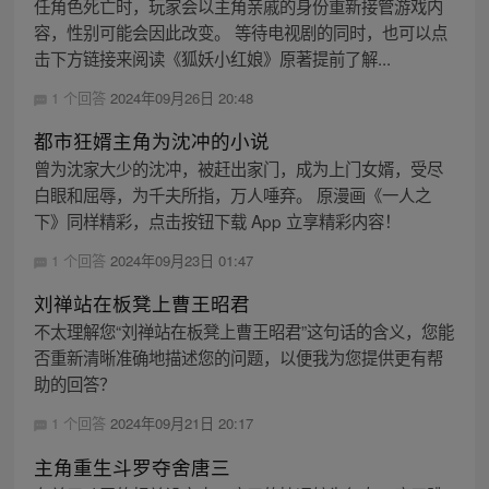
任角色死亡时，玩家会以主角亲戚的身份重新接管游戏内
容，性别可能会因此改变。 等待电视剧的同时，也可以点
击下方链接来阅读《狐妖小红娘》原著提前了解...
1 个回答
2024年09月26日 20:48
都市狂婿主角为沈冲的小说
曾为沈家大少的沈冲，被赶出家门，成为上门女婿，受尽
白眼和屈辱，为千夫所指，万人唾弃。 原漫画《一人之
下》同样精彩，点击按钮下载 App 立享精彩内容！
1 个回答
2024年09月23日 01:47
刘禅站在板凳上曹王昭君
不太理解您“刘禅站在板凳上曹王昭君”这句话的含义，您能
否重新清晰准确地描述您的问题，以便我为您提供更有帮
助的回答？
1 个回答
2024年09月21日 20:17
主角重生斗罗夺舍唐三