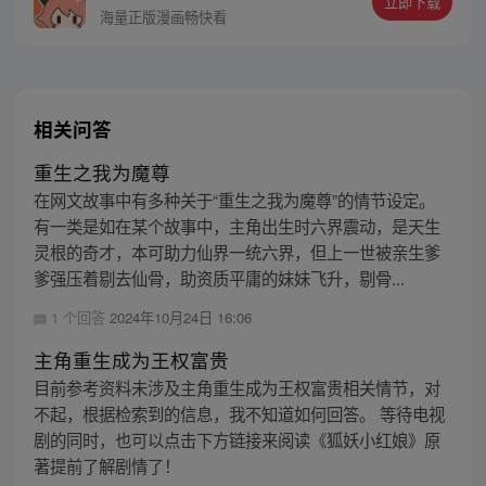
立即下载
上，对东汉末年形成了降维打击？能否摆
海量正版漫画畅快看
脱“扶不起的阿斗”这一蔑称？
相关问答
重生之我为魔尊
在网文故事中有多种关于“重生之我为魔尊”的情节设定。
有一类是如在某个故事中，主角出生时六界震动，是天生
灵根的奇才，本可助力仙界一统六界，但上一世被亲生爹
爹强压着剔去仙骨，助资质平庸的妹妹飞升，剔骨...
1 个回答
2024年10月24日 16:06
主角重生成为王权富贵
目前参考资料未涉及主角重生成为王权富贵相关情节，对
不起，根据检索到的信息，我不知道如何回答。 等待电视
剧的同时，也可以点击下方链接来阅读《狐妖小红娘》原
著提前了解剧情了！