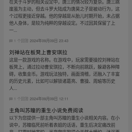
在关于斗罗的相关设定中，唐三的情况较为复杂。唐三跳
崖虽为主动，但去斗罗大陆成为唐昊之子是被动行为，这
个过程更接近穿越。他的穿越是从胎儿时期开始，未占据
他人身体，是较为纯粹的穿越设定。不过因其保留了上
一...
1 个回答
2024年09月09日 23:43
刘禅站在板凳上曹安琪拉
这是一款游戏的名称。在游戏中，玩家需要操控刘禅站在
板凳上，通过拉动曹安琪拉，不断向前跳跃，躲避各种障
碍，收集金币。游戏玩法独特，画面滑稽，还融入了丰富
的历史元素，比如可以解锁诸葛亮、曹操、周瑜等历史
人...
1 个回答
2024年09月09日 12:11
主角叫苏瞳的重生小说免费阅读
以下为您提供一部主角叫苏瞳的重生小说相关内容。在小
说中，苏瞳临死前听着表姐的话语，重生后决定痛改前
非。打雷时她害怕，半夜爬床抱得个天然大暖炉。沐浴更