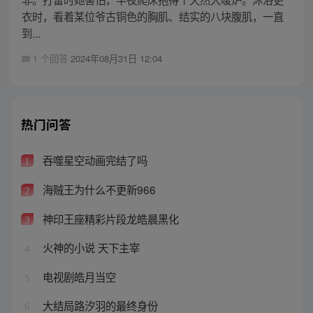
衣时，看着某位爷古铜色的胸肌、结实的八块腹肌，一直
到...
1 个回答
2024年08月31日 12:04
热门问答
吞噬星空动画完结了吗
1
海贼王为什么不更新966
2
神印王座精彩片段龙皓晨黑化
3
火神的小说 天下主宰
4
电视剧皓月当空
5
大结局路汐羽的最终身份
6