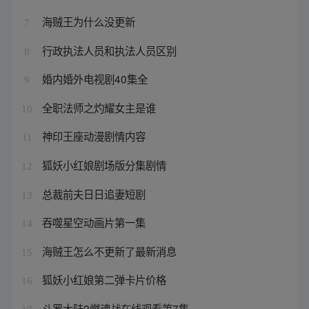
海贼王为什么没更新
7
行政执法人员和执法人员区别
8
婚内婚外电视剧40集全
9
全职法师之灼耀女主是谁
10
神印王座动漫剧情内容
11
狐妖小红娘剧场版分集剧情
12
总裁前夫日日追妻短剧
13
吞噬星空动画片第一集
14
海贼王怎么不更新了最新消息
15
狐妖小红娘第二弹卡片价格
16
斗罗大陆2燃魂战在线观看第7集