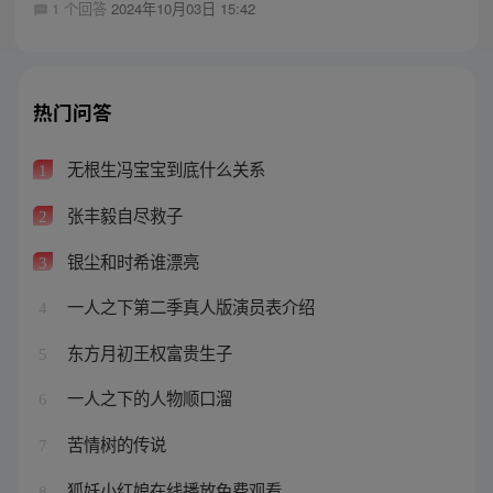
1 个回答
2024年10月03日 15:42
热门问答
无根生冯宝宝到底什么关系
1
张丰毅自尽救子
2
银尘和时希谁漂亮
3
一人之下第二季真人版演员表介绍
4
东方月初王权富贵生子
5
一人之下的人物顺口溜
6
苦情树的传说
7
狐妖小红娘在线播放免费观看
8