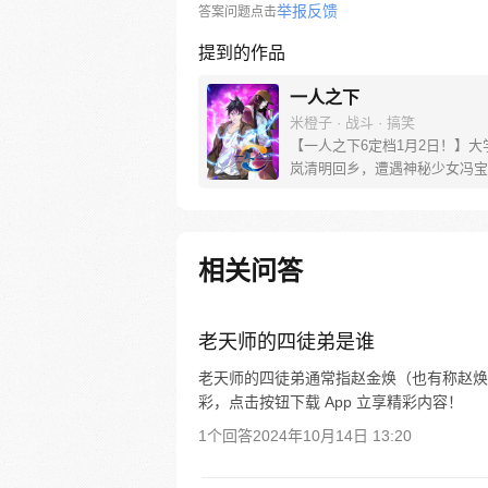
举报反馈
答案问题点击
提到的作品
一人之下
米橙子 · 战斗 · 搞笑
【一人之下6定档1月2日！】大
岚清明回乡，遭遇神秘少女冯宝
未谋面的冯宝宝却对张楚岚异常
并将其带去自己打工的快递公司
帮冯宝宝寻找她的身世，也为了
己与爷爷身上的秘密，张楚岚的
相关问答
彻底颠覆，与冯宝宝一同踏上“异
旅。
老天师的四徒弟是谁
老天师的四徒弟通常指赵金焕（也有称赵焕
彩，点击按钮下载 App 立享精彩内容！
1个回答
2024年10月14日 13:20