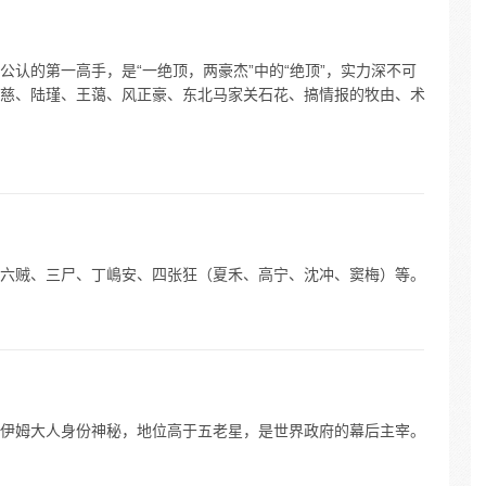
认的第一高手，是“一绝顶，两豪杰”中的“绝顶”，实力深不可
慈、陆瑾、王蔼、风正豪、东北马家关石花、搞情报的牧由、术
六贼、三尸、丁嶋安、四张狂（夏禾、高宁、沈冲、窦梅）等。
伊姆大人身份神秘，地位高于五老星，是世界政府的幕后主宰。