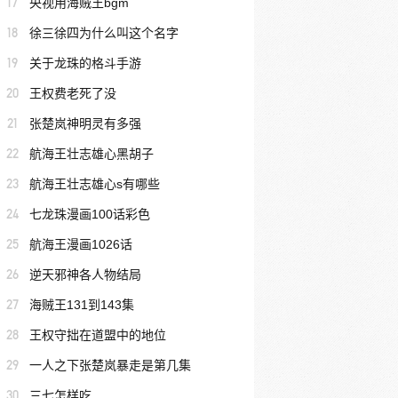
17
央视用海贼王bgm
18
徐三徐四为什么叫这个名字
19
关于龙珠的格斗手游
20
王权费老死了没
21
张楚岚神明灵有多强
22
航海王壮志雄心黑胡子
23
航海王壮志雄心s有哪些
24
七龙珠漫画100话彩色
25
航海王漫画1026话
26
逆天邪神各人物结局
27
海贼王131到143集
28
王权守拙在道盟中的地位
29
一人之下张楚岚暴走是第几集
30
三七怎样吃