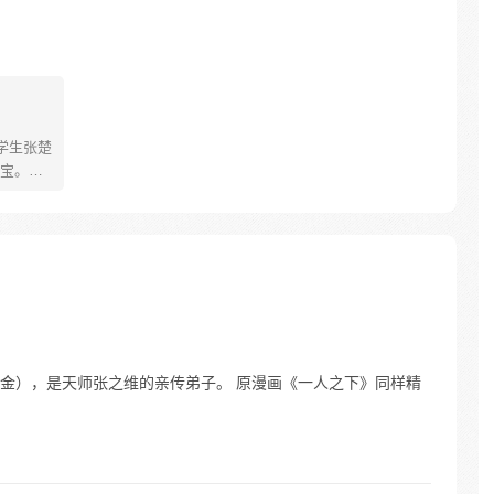
学生张楚
宝。素
熟悉，
。为了
查清自
生活被
人”之
金），是天师张之维的亲传弟子。 原漫画《一人之下》同样精