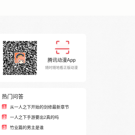
腾讯动漫App
随时随地看正版动漫
热门问答
1
从一人之下开始的剑修最新章节
2
一人之下手游要出2真的吗
3
竹业篇的男主是谁