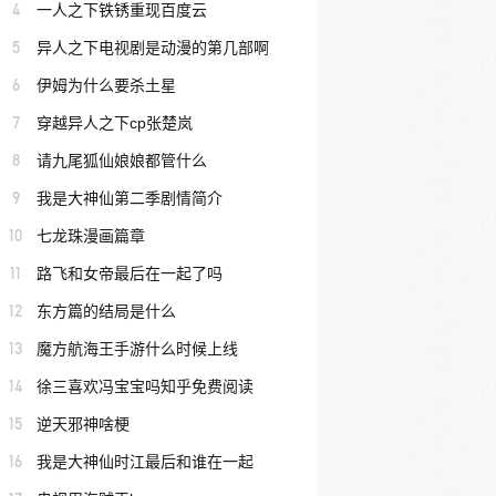
4
一人之下铁锈重现百度云
5
异人之下电视剧是动漫的第几部啊
6
伊姆为什么要杀土星
7
穿越异人之下cp张楚岚
8
请九尾狐仙娘娘都管什么
9
我是大神仙第二季剧情简介
10
七龙珠漫画篇章
11
路飞和女帝最后在一起了吗
12
东方篇的结局是什么
13
魔方航海王手游什么时候上线
14
徐三喜欢冯宝宝吗知乎免费阅读
15
逆天邪神啥梗
16
我是大神仙时江最后和谁在一起