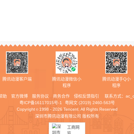
腾讯动漫客户端
腾讯动漫微信小
腾讯动漫手Q小
程序
程序
帮助
官方微博
服务协议
商务合作
侵权反馈指引
联系方式：
ac_
粤ICP备16117015号-1
粤网文 (2019) 2460-563号
Copyright
1998 - 2026 Tencent. All Rights Reserved
©
深圳市腾讯动漫有限公司 版权所有
工商网
监