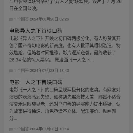
与电影频道联合举办了“异人之夏”联欢会。该片于 7 月 26
日在全国公映。
1 个回答
2024年08月20日 02:26
电影异人之下首映口碑
电影《异人之下》开映之初口碑两极分化。有人称赞其开
创了国产奇幻电影的新高度，也有人批评其粗制滥造、特
效尴尬。但随着时间推移，影片逐渐逆袭，最终收获了
26.34 亿的惊人票房。 原漫画《一人之下...
1 个回答
2024年07月28日 18:43
电影一人之下首映口碑
电影《一人之下》的口碑呈现两极分化的态势。有网友对
演员的表演感到失望，如称胡先熙演技太差，娜然不适合
演夏禾且眼袋显老，还对乌尔善的导演能力提出质疑，认
为故事讲得稀烂、角色塑造不立体、配乐廉价、动画部
分...
1 个回答
2024年07月28日 10:14