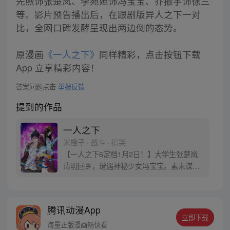
先煦饰张楚岚、李宛妲饰冯宝宝、乔振宇饰徐三
等。影片预告播出后，在跟剧版异人之下一对
比，全网口碑发酵呈现出两边倒的态势。
原漫画
《一人之下》
同样精彩，点击按钮下载
App 立享精彩内容！
答案问题点击
举报反馈
提到的作品
一人之下
米橙子 · 战斗 · 搞笑
【一人之下6定档1月2日！】大学生张楚岚
清明回乡，遭遇神秘少女冯宝宝。素未谋面
的冯宝宝却对张楚岚异常熟悉，并将其带去
自己打工的快递公司。为了帮冯宝宝寻找她
的身世，也为了查清自己与爷爷身上的秘
腾讯动漫App
密，张楚岚的生活被彻底颠覆，与冯宝宝一
立即下载
同踏上“异人”之旅。
海量正版漫画畅快看