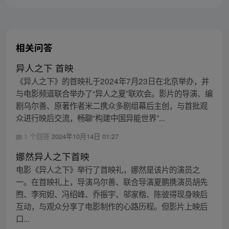
相关问答
异人之下 首映
《异人之下》的首映礼于2024年7月23日在北京举办，并
与电影频道联合举办了“异人之夏”联欢会。影片的导演、编
剧乌尔善、原著作者米二携众多剧组幕后主创，与首批观
众进行映后交流，畅聊“构建中国异能世界”...
1 个回答
2024年10月14日 01:27
娜然异人之下首映
电影《异人之下》举行了首映礼，娜然是该片的演员之
一。在首映礼上，导演乌尔善、联合导演夏鹏携演员胡先
煦、李宛妲、冯绍峰、乔振宇、邬家楷、陈彼得现身映后
互动，与观众分享了电影制作的心路历程。但影片上映后
口...