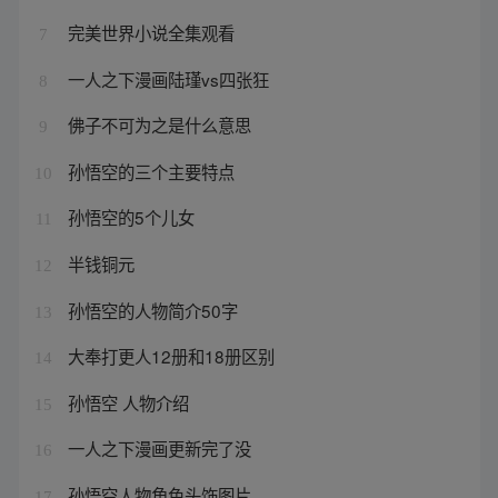
完美世界小说全集观看
7
一人之下漫画陆瑾vs四张狂
8
佛子不可为之是什么意思
9
孙悟空的三个主要特点
10
孙悟空的5个儿女
11
半钱铜元
12
孙悟空的人物简介50字
13
大奉打更人12册和18册区别
14
孙悟空 人物介绍
15
一人之下漫画更新完了没
16
孙悟空人物角色头饰图片
17