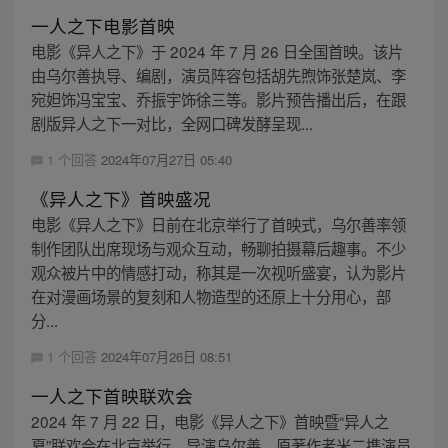
一人之下电影首映
电影《异人之下》于 2024 年 7 月 26 日全国首映。该片
由乌尔善执导、编剧，演员阵容包括胡先煦饰张楚岚、李
宛妲饰冯宝宝、乔振宇饰徐三等。影片预告播出后，在跟
剧版异人之下一对比，全网口碑发酵呈现...
1 个回答
2024年07月27日 05:40
《异人之下》首映盛况
电影《异人之下》日前在北京举行了首映式，乌尔善率领
制作团队出席现场与观众互动，畅聊拍摄幕后趣事。不少
观众被片中的情感打动，称其是一次视听盛宴，认为影片
在对漫画场景的复刻和人物造型的还原上十分用心，部
分...
1 个回答
2024年07月26日 08:51
一人之下首映联欢会
2024 年 7 月 22 日，电影《异人之下》首映暨“异人之
夏”联欢会在北京举行。导演乌尔善、原著作者米二携演员