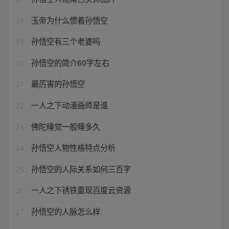
玉帝为什么惯着孙悟空
18
孙悟空有三个老婆吗
19
孙悟空的简介60字左右
20
最厉害的孙悟空
21
一人之下动漫画师是谁
22
佛陀睡觉一般睡多久
23
孙悟空人物性格特点分析
24
孙悟空的人际关系如何三百字
25
一人之下锈铁重现百度云资源
26
孙悟空的人脉怎么样
27