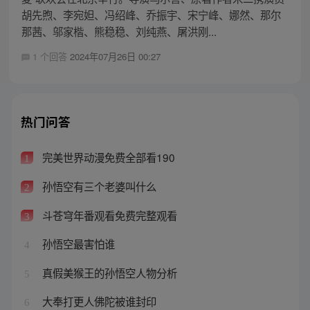
胡先煦、李宛妲、冯绍峰、乔振宇、宋宁峰、娜然、那尔
那茜、邬家楷、熊稳稳、刘纯燕、屠洪刚...
1 个回答
2024年07月26日 00:27
热门问答
完美世界动漫免费全部看190
1
孙悟空有三个老婆叫什么
2
斗苍穹年番观看免费完整观看
3
孙悟空最害怕谁
4
真假美猴王的孙悟空人物分析
5
大奉打更人佛陀被谁封印
6