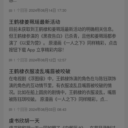
1 个回答
2024年08月14日 17:30
王鹤棣姜珮瑶最新活动
目前未获取到王鹤棣和姜珮瑶最新活动的明确相关信息。
但王鹤棣参演的《黑夜告白》已杀青，且他和姜珮瑶都参
演了《以爱为营》。 原漫画《一人之下》同样精彩，点击
按钮下载 App 立享精彩内容！
1 个回答
2024年08月12日 12:57
王鹤棣衣服凌乱嘴唇被咬破
在电视剧《浮图缘》中，王鹤棣饰演的角色在与陈钰琪饰
演的角色的互动情节里，有衣服凌乱且嘴唇被咬破的情
况。比如在船上圆房的剧情中，王鹤棣的衣服凌乱，嘴唇
被陈钰琪咬破。 原漫画《一人之下》同样精彩，点...
1 个回答
2024年08月03日 08:43
虞书欣胡一天
虞书欣和胡一天一同加盟了《中餐厅 8》。在节目录制过