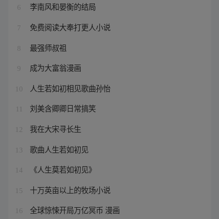
李南风和晏衡的结局
6
免费阅读大奉打更人小说
7
最强师叔祖
8
成为大富翁漫画
9
人生若如初相见歌曲孙怡
10
刘美含卿卿日常搞笑
11
我在大宋寻长生
12
歌曲人生若如初见
13
《人生莫若如初见》
14
十万英亩以上的牧场小说
15
全球惊悚开局万亿冥币 漫画
16