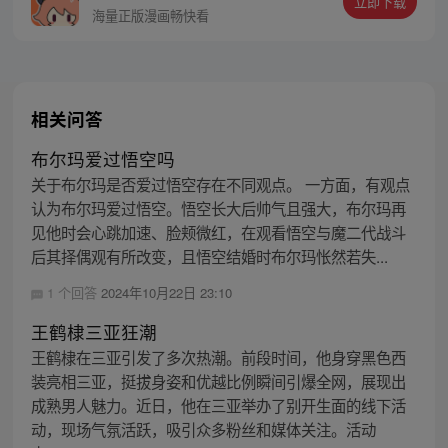
立即下载
799493374
海量正版漫画畅快看
相关问答
布尔玛爱过悟空吗
关于布尔玛是否爱过悟空存在不同观点。 一方面，有观点
认为布尔玛爱过悟空。悟空长大后帅气且强大，布尔玛再
见他时会心跳加速、脸颊微红，在观看悟空与魔二代战斗
后其择偶观有所改变，且悟空结婚时布尔玛怅然若失...
1 个回答
2024年10月22日 23:10
王鹤棣三亚狂潮
王鹤棣在三亚引发了多次热潮。前段时间，他身穿黑色西
装亮相三亚，挺拔身姿和优越比例瞬间引爆全网，展现出
成熟男人魅力。近日，他在三亚举办了别开生面的线下活
动，现场气氛活跃，吸引众多粉丝和媒体关注。活动