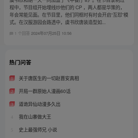
程中，节目组开始埋线炒他们的 CP ，两人都是华策的，
年会常能见面。在节目里，他们同框时有时会开启“互怼”模
式。在汉服游园会路透中，虞书欣唐装造型如...
1 个回答
2024年07月25日 10:56
热门问答
关于唐医生的一切赵晋安真相
1
开局一群原始人漫画60话
2
道诡异仙动漫多久出
3
我在山寨做大王
4
史上最强师兄 小说
5