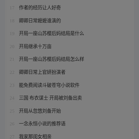
作者的经历让人好奇
17
卿卿日常嬷嬷谁演的
18
开局一座山苏樱后妈结局是什么
19
开局继承十万亩
20
开局一座山苏樱后妈结局怎么样
21
卿卿日常上官妍扮演者
22
能免费阅读斗破苍穹小说软件
23
三国 布衣谋士 开局被刘备出卖
24
开局从忽悠刘备开始
25
一念永恒小说的推荐语
26
我家那闺女相亲
27