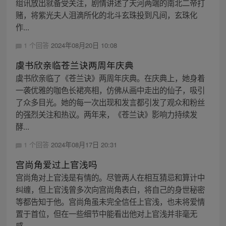
组讯放出就备受关注，剧情讲述了天河两端的南北二帝打
赌，将紫光夫人泪滴所化的北斗玄珠投到凡间，玄珠化
作...
1 个回答
2024年08月20日 10:08
虞书欣亲临苍兰诀两周年庆典
虞书欣亲临了《苍兰诀》两周年庆典。在庆典上，她身着
一袭优雅的咖色长裙亮相，仿佛从画中走出的仙子，吸引
了众多目光。她的每一次出现和发言都引发了观众和粉丝
的强烈关注和热议。两年来，《苍兰诀》影响力持续发
酵...
1 个回答
2024年08月17日 20:31
宫尚角爱过上官浅吗
宫尚角对上官浅是有情的。尽管两人在相互猜忌和算计中
纠缠，但上官浅曾多次向宫尚角表白，将自己的身世秘密
等都告知于他。宫尚角虽未完全信任上官浅，也未将爱情
置于首位，但在一些细节中能看出他对上官浅并非毫无
感...