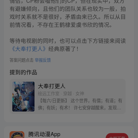
情侣，CP粉会嗑他们的CP，但在现实中，双方
有避嫌倾向，且他们的团队关系也较为一般，拍
戏时关系就不是很好，矛盾由来已久。所以从目
前情况看，不存在王鹤棣爱虞书欣的情况。
等待电视剧的同时，也可以点击下方链接来阅读
《大奉打更人》
经典原著了！
答案问题点击
举报反馈
提到的作品
大奉打更人
绘远工作室 · 穿越 · 女神
【每六/日更新】 这个世界，有儒；有道；有
佛；有妖；有术！ 许七安穿越醒来，发现自
己身处囹圄，三日后就要流放边陲？！ 他起
初的梦想只是自保，顺便在这个世界里当个
富翁悠闲度日，结果…… 改编自阅文集团作
腾讯动漫App
者卖报小郎君同名小说 QQ群号：