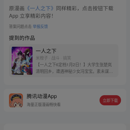
原漫画
《一人之下》
同样精彩，点击按钮下载
App 立享精彩内容！
答案问题点击
举报反馈
提到的作品
一人之下
米橙子 · 战斗 · 搞笑
【一人之下6定档1月2日！】大学生张楚岚
清明回乡，遭遇神秘少女冯宝宝。素未谋面
的冯宝宝却对张楚岚异常熟悉，并将其带去
自己打工的快递公司。为了帮冯宝宝寻找她
的身世，也为了查清自己与爷爷身上的秘
腾讯动漫App
密，张楚岚的生活被彻底颠覆，与冯宝宝一
立即下载
同踏上“异人”之旅。
海量正版漫画畅快看