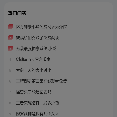
热门问答
亿万神豪小说免费阅读无弹窗
1
被病娇们喜欢了免费阅读
2
无敌最强神豪系统 小说
3
剑魂online官方版本
4
大象与人的大小对比
5
王牌御史第二集在线观看免费
6
怪兽买了能还回去吗
7
王者荣耀陪打一局多少钱
8
修罗武神楚枫有几个女人
9