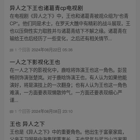
异人之下王也诸葛青cp电视剧
在电视剧《异人之下》中，王也和诸葛青被观众组为“也青
CP”。他们同是术士，在罗天大醮中有精彩的战斗展现，王
也以压倒性实力取胜并与诸葛青结下不解之缘。诸葛青在
输给王也后经历了一些变化，之后还有相关情节...
1 个回答
2024年08月22日 05:36
一人之下影视化王也
在一人之下的影视化中，鹿晗将饰演王也这一角色。彭昱
畅则饰演张楚岚。对于鹿晗饰演王也，有人认为如果他能
演好，将是演技上的一次翻身；也有人认为王也这一角色
难演，一方面要表现懒散帅气，一方面还要表现细心严
谨...
1 个回答
2024年08月08日 23:10
王也 异人之下
王也是《异人之下》中的重要角色。他出生于富豪家庭，
父亲王卫国是中海集团董事长。王也早年与武当山当家周