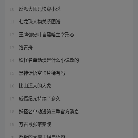
反派大师兄快穿小说
10
七龙珠人物关系图谱
11
王牌御史叶言黑暗主宰形态
12
洛青舟
13
妖怪名单动漫是什么小说改的
14
黑神话悟空卡片稀有吗
15
比山还大的大象
16
威慑纪元持续了多久
17
妖怪名单动漫第三季官方消息
18
万古最强宗秦陵
19
反叛的大魔王经典语句
20