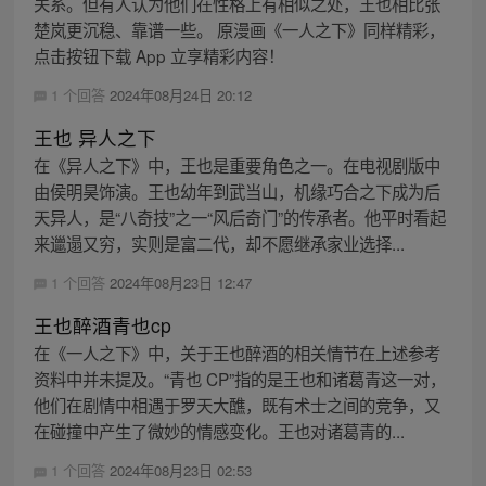
关系。但有人认为他们在性格上有相似之处，王也相比张
楚岚更沉稳、靠谱一些。 原漫画《一人之下》同样精彩，
点击按钮下载 App 立享精彩内容！
1 个回答
2024年08月24日 20:12
王也 异人之下
在《异人之下》中，王也是重要角色之一。在电视剧版中
由侯明昊饰演。王也幼年到武当山，机缘巧合之下成为后
天异人，是“八奇技”之一“风后奇门”的传承者。他平时看起
来邋遢又穷，实则是富二代，却不愿继承家业选择...
1 个回答
2024年08月23日 12:47
王也醉酒青也cp
在《一人之下》中，关于王也醉酒的相关情节在上述参考
资料中并未提及。“青也 CP”指的是王也和诸葛青这一对，
他们在剧情中相遇于罗天大醮，既有术士之间的竞争，又
在碰撞中产生了微妙的情感变化。王也对诸葛青的...
1 个回答
2024年08月23日 02:53