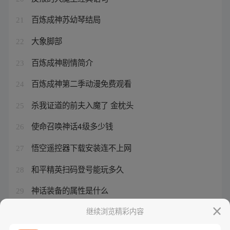
百炼成神苏幼琴结局
21
大象脚部
22
百炼成神剧情简介
23
百炼成神第二季动漫免费观看
24
杀我证道的前夫入魔了 金枕头
25
使命召唤神话4级多少钱
26
悟空遥控器下载安装连不上网
27
和平精英扫码登号能玩多久
28
神话装备的属性是什么
29
元尊漫画免费扑飞漫画
继续浏览精彩内容
30