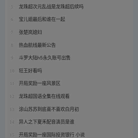
龙珠超次元乱战是龙珠超后续吗
5
宝儿姐最后和谁在一起
6
张楚岚媳妇
7
热血航线最新公告
8
斗罗大陆h5永久账号出售
9
狂王好看吗
10
开局奖励一座风景区
11
龙珠超国语全集在线观看
12
涂山苏苏到底喜不喜欢白月初
13
异人之下夏禾配音演员是谁
14
开局奖励一座国际投资银行 小说
15