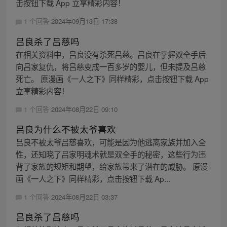
击按钮下载 App 立享精彩内容！
1 个回答
2024年09月13日 17:38
吕良杀了吕慈吗
在相关资料中，吕良没有杀死吕慈。吕良在掌握双全手后
向吕家复仇，将吕慈变成一百多岁的婴儿，但未提及吕慈
死亡。 原漫画《一人之下》同样精彩，点击按钮下载 App
立享精彩内容！
1 个回答
2024年08月22日 09:10
吕良为什么不被太爷喜欢
吕良不被太爷吕慈喜欢，可能是因为他逃离家族并加入全
性，还知晓了吕家明魂术就是双全手的秘密，这些行为违
背了家族的规矩和期望，给家族带来了潜在的威胁。 原漫
画《一人之下》同样精彩，点击按钮下载 Ap...
1 个回答
2024年08月22日 03:37
吕良杀了吕慈吗