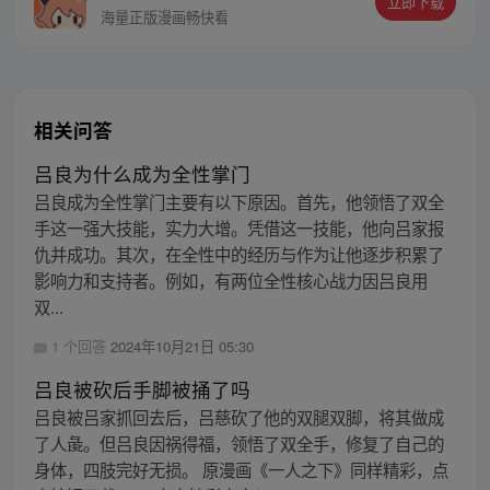
立即下载
同踏上“异人”之旅。
海量正版漫画畅快看
相关问答
吕良为什么成为全性掌门
吕良成为全性掌门主要有以下原因。首先，他领悟了双全
手这一强大技能，实力大增。凭借这一技能，他向吕家报
仇并成功。其次，在全性中的经历与作为让他逐步积累了
影响力和支持者。例如，有两位全性核心战力因吕良用
双...
1 个回答
2024年10月21日 05:30
吕良被砍后手脚被捅了吗
吕良被吕家抓回去后，吕慈砍了他的双腿双脚，将其做成
了人彘。但吕良因祸得福，领悟了双全手，修复了自己的
身体，四肢完好无损。 原漫画《一人之下》同样精彩，点