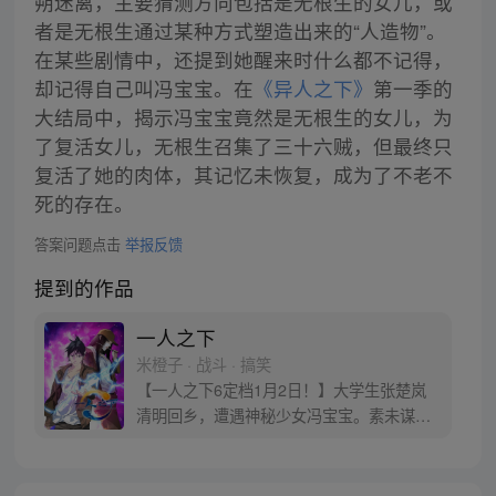
朔迷离，主要猜测方向包括是无根生的女儿，或
者是无根生通过某种方式塑造出来的“人造物”。
在某些剧情中，还提到她醒来时什么都不记得，
却记得自己叫冯宝宝。在
《异人之下》
第一季的
大结局中，揭示冯宝宝竟然是无根生的女儿，为
了复活女儿，无根生召集了三十六贼，但最终只
复活了她的肉体，其记忆未恢复，成为了不老不
死的存在。
答案问题点击
举报反馈
提到的作品
一人之下
米橙子 · 战斗 · 搞笑
【一人之下6定档1月2日！】大学生张楚岚
清明回乡，遭遇神秘少女冯宝宝。素未谋面
的冯宝宝却对张楚岚异常熟悉，并将其带去
自己打工的快递公司。为了帮冯宝宝寻找她
的身世，也为了查清自己与爷爷身上的秘