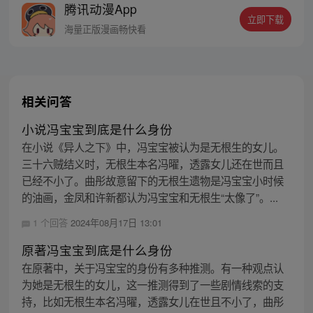
腾讯动漫App
密，张楚岚的生活被彻底颠覆，与冯宝宝一
立即下载
同踏上“异人”之旅。
海量正版漫画畅快看
相关问答
小说冯宝宝到底是什么身份
在小说《异人之下》中，冯宝宝被认为是无根生的女儿。
三十六贼结义时，无根生本名冯曜，透露女儿还在世而且
已经不小了。曲彤故意留下的无根生遗物是冯宝宝小时候
的油画，金凤和许新都认为冯宝宝和无根生“太像了”。...
1 个回答
2024年08月17日 13:01
原著冯宝宝到底是什么身份
在原著中，关于冯宝宝的身份有多种推测。有一种观点认
为她是无根生的女儿，这一推测得到了一些剧情线索的支
持，比如无根生本名冯曜，透露女儿在世且不小了，曲彤