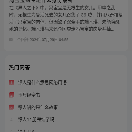
在《异人之下》中，冯宝宝是无根生的女儿。甲申之乱
时，无根生为复活死去的女儿召集了 36 贼，并用八奇技复
活了冯宝宝的肉体，但因缺了双全手的端木瑛，未能唤醒
她的记忆。端木瑛后来还企图夺走冯宝宝的肉身并抽...
1 个回答
2024年07月29日 04:55
热门问答
镖人是什么意思网络用语
1
玉尺经全书
2
镖人讲的是什么故事
3
镖人11册完结了吗
4
镖人118
5