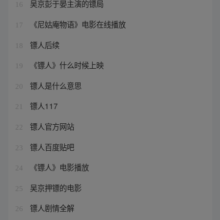
吴京彭于晏主演的镖局
16
《尼姑庵物语》电影在线播放
17
镖人后续
18
《镖人》什么时候上映
19
镖人是什么意思
20
镖人117
21
镖人官方网站
22
镖人百度贴吧
23
《镖人》电影播放
24
吴京押镖的电影
25
镖人剧情全解
26