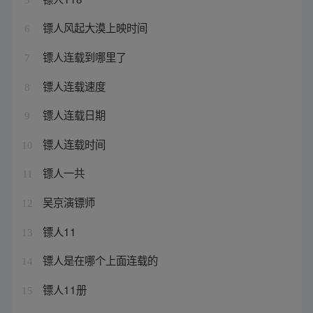
镖人风起大漠上映时间
6
镖人连载到哪里了
7
镖人连载速度
8
镖人连载日期
9
镖人连载时间
10
镖人一共
11
吴京演镖师
12
镖人11
13
镖人是在哪个上面连载的
14
镖人11册
15