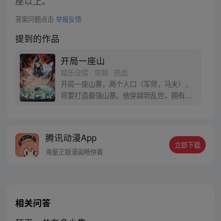
座以上。
答案问题点击
举报反馈
提到的作品
开局一座山
娱乐没错 · 穿越 · 热血
开局一座山寨，两个人口（军师，马夫），
将要打造最强山寨。他穿越到乱世，拥有一
座马上要散伙的山寨。面对这杀戮乱世，是
打算抢钱抢粮抢婆娘做一个逍遥山大王，还
是泼出这身男儿血，交锋世上英雄，搏一个
腾讯动漫App
名震古今，问一声：王侯将相，宁有种乎！
立即下载
海量正版漫画畅快看
相关问答