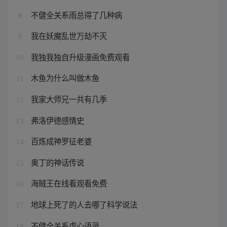
不健全关系雨总得了几种病
8
我在妖魔乱世万劫不灭
9
我独我独自升级漫画免费观看
10
木鱼为什么叫做木鱼
11
我家大师兄一共有几季
12
弗洛伊德感情史
13
百炼成神罗征老婆
14
奥丁的神话传说
15
海贼王在线看观看免费
16
地球上死了的人去哪了科学说法
17
不健全关系虐心语录
18