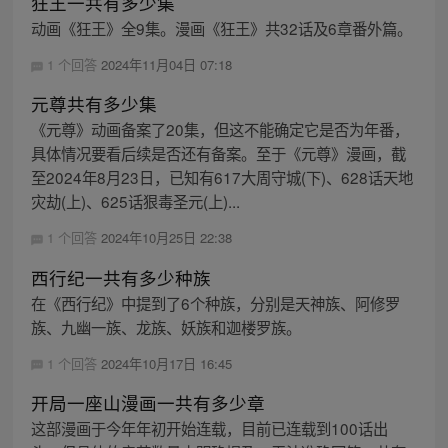
狂王一共有多少集
动画《狂王》全9集。漫画《狂王》共32话及6章番外篇。
1 个回答
2024年11月04日 07:18
元尊共有多少集
《元尊》动画备案了20集，但这不能确定它是否为年番，
具体情况要看后续是否还有备案。至于《元尊》漫画，截
至2024年8月23日，已知有617大周守城(下)、628话天地
灾劫(上)、625话狠毒圣元(上)...
1 个回答
2024年10月25日 22:38
西行纪一共有多少种族
在《西行纪》中提到了6个种族，分别是天神族、阿修罗
族、九幽一族、龙族、妖族和迦楼罗族。
1 个回答
2024年10月17日 16:45
开局一座山漫画一共有多少章
这部漫画于今年年初开始连载，目前已连载到100话出