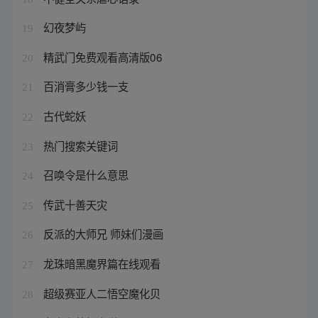
幻夜梦屿
19
精武门免费观看高清版06
20
百消膏多少钱一支
21
古代蛇妖
22
热门搜索关键词
23
召唤令是什么意思
24
传武十善天灾
25
反派的大师兄 师妹们漫画
26
龙珠暗黑魔界篇在线观看
27
超级赛亚人二悟空魔化贝
28