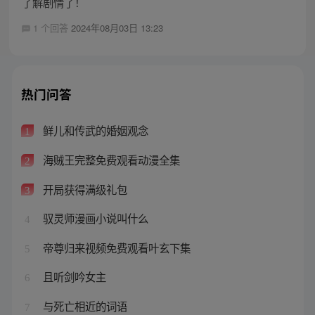
了解剧情了！
1 个回答
2024年08月03日 13:23
热门问答
鲜儿和传武的婚姻观念
1
海贼王完整免费观看动漫全集
2
开局获得满级礼包
3
驭灵师漫画小说叫什么
4
帝尊归来视频免费观看叶玄下集
5
且听剑吟女主
6
与死亡相近的词语
7