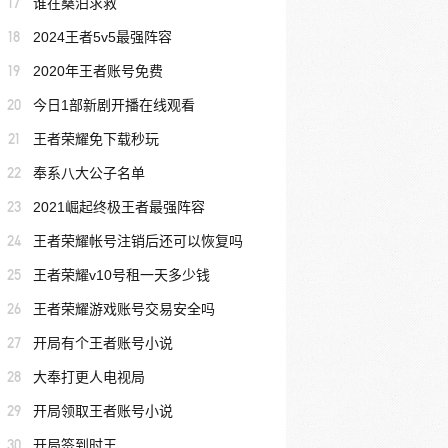
17
谁在桑泊求救
18
2024王者5v5最强阵容
19
2020年王者账号免费
20
今日1部新剧开播在线观看
21
王者荣耀免下载秒玩
22
奉系八大公子名单
23
2021崛起终极王者最强阵容
24
王者荣耀帐号注销后还可以恢复吗
25
王者荣耀v10号租一天多少钱
26
王者荣耀游戏账号交易安全吗
27
开局有个王者账号小说
28
大奉打更人电视局
29
开局领取王者账号小说
30
开局签到时王