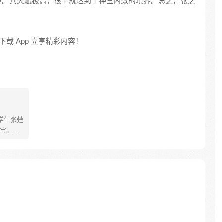
多。其天赋极高，很早就达到了神莹内敛的境界。总之，张之
载 App 立享精彩内容！
学生张楚
宝。素
熟悉，
。为了
查清自
生活被
人”之