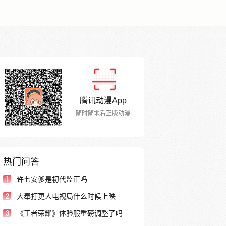
腾讯动漫App
随时随地看正版动漫
热门问答
1
许七安爹是初代监正吗
2
大奉打更人电视局什么时候上映
3
《王者荣耀》体验服重磅调整了吗