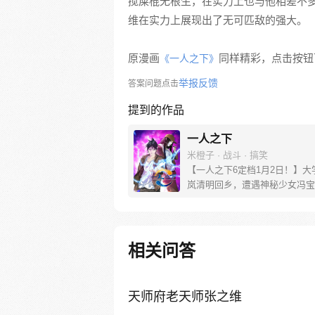
搅屎棍无根生，在实力上也与他相差不
维在实力上展现出了无可匹敌的强大。
原漫画
同样精彩，点击按钮下
《一人之下》
举报反馈
答案问题点击
提到的作品
一人之下
米橙子 · 战斗 · 搞笑
【一人之下6定档1月2日！】大
岚清明回乡，遭遇神秘少女冯宝
未谋面的冯宝宝却对张楚岚异常
并将其带去自己打工的快递公司
帮冯宝宝寻找她的身世，也为了
己与爷爷身上的秘密，张楚岚的
相关问答
彻底颠覆，与冯宝宝一同踏上“异
旅。
天师府老天师张之维