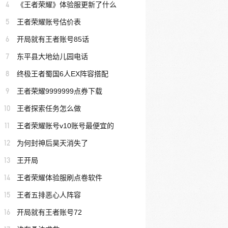
4
《王者荣耀》体验服更新了什么
5
王者荣耀账号估价表
6
开局就有王者账号85话
7
东平县大地幼儿园电话
8
终极王者蜀国6人EX阵容搭配
9
王者荣耀9999999点券下载
10
王者探索任务怎么做
11
王者荣耀账号v10账号最便宜的
12
为何封神后昊天消失了
13
王开局
14
王者荣耀体验服刷点卷软件
15
王者五排恶心人阵容
16
开局就有王者账号72