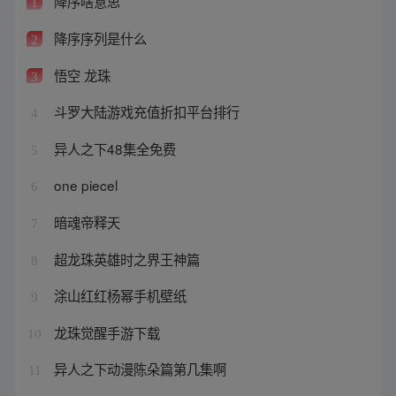
降序啥意思
1
降序序列是什么
2
悟空 龙珠
3
斗罗大陆游戏充值折扣平台排行
4
异人之下48集全免费
5
one piecel
6
暗魂帝释天
7
超龙珠英雄时之界王神篇
8
涂山红红杨幂手机壁纸
9
龙珠觉醒手游下载
10
异人之下动漫陈朵篇第几集啊
11