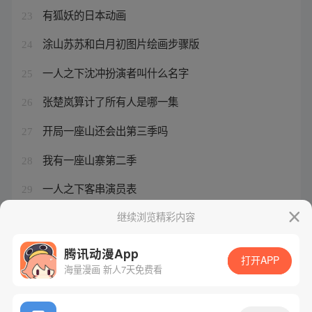
有狐妖的日本动画
23
涂山苏苏和白月初图片绘画步骤版
24
一人之下沈冲扮演者叫什么名字
25
张楚岚算计了所有人是哪一集
26
开局一座山还会出第三季吗
27
我有一座山寨第二季
28
一人之下客串演员表
29
神武帝尊小说主角叶北辰是谁
继续浏览精彩内容
30
腾讯动漫App
打开APP
海量漫画 新人7天免费看
腾讯漫画
起点读书
QQ阅读