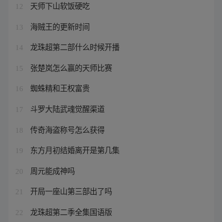
天师下山软饭硬吃
12
海贼王的更新时间
13
龙珠超第二部什么时候开播
14
张楚岚怎么赢的天师比赛
15
蜘蛛精和王权富贵
16
斗罗大陆武魂觉醒渠道
17
传奇海盗称号怎么获得
18
东方月初结婚离开是第几集
19
周元能成神吗
20
开局一座山第三部出了吗
21
龙珠超第二季全集国语版
22