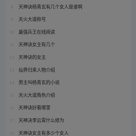
天神诀杨青玄有几个女人是谁啊
8
天火大道称号
9
最强兵王在线阅读
10
天神诀女主有几个
11
天神诀的女主
12
仙界归来人物介绍
13
男主叫杨青玄的小说
14
天火大道角色介绍
15
天神诀好看哪里
16
天神决李云霄什么修为
17
天神诀女主有多少个女人
18