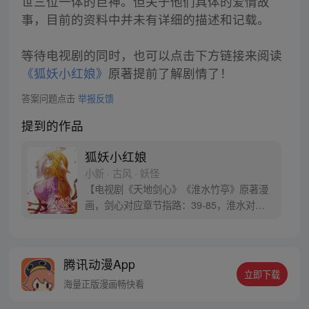
世三位一体的巨神。但关于他们具体的爱情故
事，目前的资料中并未有详细的描述和记载。
等待电视剧的同时，也可以点击下方链接来阅读
《狐妖小红娘》
原著提前了解剧情了！
答案问题点击
举报反馈
提到的作品
狐妖小红娘
小新 · 古风 · 妖怪
【电视剧《天地剑心》《淮水竹亭》原著漫
画，剑心对应章节指路：39-85，淮水对应
章节指路272-301】 迷糊萝莉小狐妖，正太
道士没节操。自古人妖生死恋，千载孽缘一
线牵。（每周周四更新。）
腾讯动漫App
立即下载
海量正版漫画畅快看