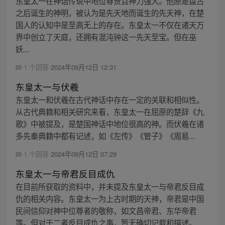
东皇太一在神话传说中地位尊贵且神力强大。他原是盘古
之后诞生的神明，被认为是先天地而诞生的先天神，在楚
国人的认知中是至高无上的存在。东皇太一不仅在诸天万
界中创立了天庭，还拥有混沌钟这一先天至宝。但在巫
妖...
1 个回答
2024年09月12日 12:31
东皇太一与伏羲
东皇太一和伏羲在古代神话中存在一定的关联和相似性。
从古代典籍和相关研究来看，东皇太一在屈原的楚辞《九
歌》中被提及，是楚国神话中地位很高的神。而伏羲在诸
多先秦典籍中都有记述，如《左传》《管子》《周易...
1 个回答
2024年09月12日 07:29
东皇太一与帝君反目成仇
在目前所获取的资料中，并未提及东皇太一与帝君反目成
仇的相关内容。东皇太一为上古时期的天神，帝君是中国
民间信仰对神中位尊者的敬称，如文昌帝君、东华帝君
等。但对于二者反目成仇之事，暂无确切记载和描述。 ...