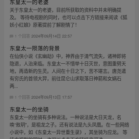
东皇太一的老婆
关于东皇太一的老婆，目前所获取的资料中并未明确提
及。 等待电视剧的同时，也可以点击下方链接来阅读《狐
妖小红娘》原著提前了解剧情了！
1 个回答
2024年09月14日 22:57
东皇太一陨落的背景
在仙侠小说《玄幽劫》中，神界由于清气流失，诸神即将
隐退，人治来临。东皇太一不惜举十日灭世，意图重劈天
地，再造新的生灵。人间在十日之下，苦不堪言。唐尧遣
有穷氏的首领大羿，前往昆仑山求取落日神箭和女娲石
两...
1 个回答
2024年09月13日 17:57
东皇太一的坐骑
东皇太一的坐骑有多种说法。一种说法是大日天龙，名
唤“敖玥”，是祖龙之子。还有说法是九头凤凰。在一些网络
小说中，如《东皇太一异世重生录》，其坐骑为应龙。 等