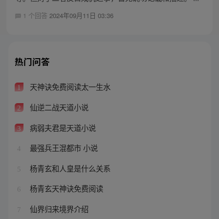
1 个回答
2024年09月11日 03:36
热门问答
天神诀免费阅读太一生水
1
仙逆二战天道小说
2
病弱夫君是天道小说
3
最强兵王混都市 小说
4
杨青玄和人皇是什么关系
5
杨青玄天神诀免费阅读
6
仙界归来境界介绍
7