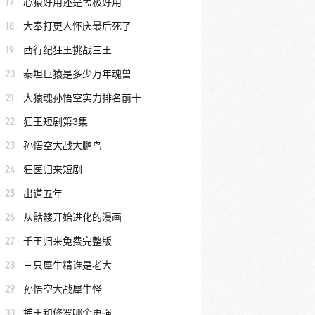
17
心猿好用还是孟极好用
18
大奉打更人怀庆最后死了
19
西行纪狂王挑战三王
20
泰坦巨猿是多少万年魂兽
21
大猿魂孙悟空实力排名前十
22
狂王短剧第3集
23
孙悟空大战大鹏鸟
24
狂医归来短剧
25
出道五年
26
从骷髅开始进化的漫画
27
千王归来免费完整版
28
三只犀牛精谁是老大
29
孙悟空大战犀牛怪
30
捕王和修罗哪个更强