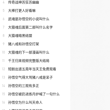
4
传奇战神苏狂苏幽幽
5
大棒打更人好看嘛
6
武魂是孙悟空的小说叫什么
7
大猿魂后面第二部叫什么名字
8
大猿魂暗黑结盟
9
猪八戒和孙悟空打架
10
大猿魂的下一部漫画叫什么
11
千王归来视频完整版大结局
12
短剧出道五周年当天王免费观看
13
孙悟空气得大骂猪八戒是呆子
14
孙悟空的三观有多正
15
孙悟空被扔进炼丹炉喊了一句什么
16
孙悟空为什么叫天命人