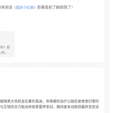
接来阅读
原著提前了解剧情了！
《狐妖小红娘》
亭》原
85，淮
糊萝莉小狐
生死
四更
被暗黑大帝抓走后重伤昏迷，帝蒂娜的治疗让她在驶卷使归零时
与艾瑞克合力取出终极索雷伊圣剑，期间虽有动摇但最终坚定信