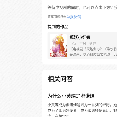
等待电视剧的同时，也可以点击下方链
举报反馈
答案问题点击
提到的作品
狐妖小红娘
小新 · 古风 · 妖怪
【电视剧《天地剑心》《淮水竹
著漫画，剑心对应章节指路：39-
水对应章节指路272-301】 迷
妖，正太道士没节操。自古人妖
恋，千载孽缘一线牵。（每周周
新。）
相关问答
为什么小芙蝶是蜜诺娃
小芙蝶成为蜜诺娃是因为一系列的经历。她
成为了蜜诺娃使者。成为蜜诺娃使者后，她
念。在萌学园...