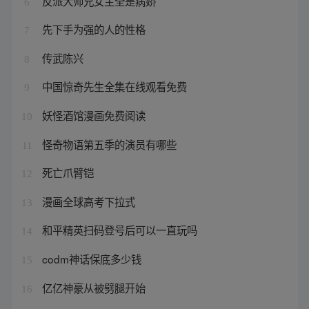
反派大师兄女主全是病娇
6
先下手为强的人的性格
7
传武陈兴
8
中国惊奇先生全集在线观看免费
9
妖怪酒馆漫画免费阅读
10
怪奇物语第五季的演员有哪些
11
死亡爪臂铠
12
漫画全球高考下拉式
13
和平精英扫码登号后可以一直玩吗
14
codm神话保底多少钱
15
亿亿神豪从被劈腿开始
16