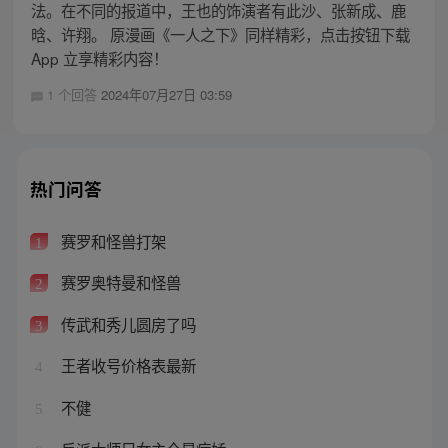
法。在不同的报道中，王也的饰演者有此沙、张新成、鹿
晗、许翔。 原漫画《一人之下》同样精彩，点击按钮下载
App 立享精彩内容！
1 个回答
2024年07月27日 03:59
热门问答
赛罗和怪兽打架
1
赛罗奥特曼和怪兽
2
传武和秀儿圆房了吗
3
王者收号价格表最新
4
不健
5