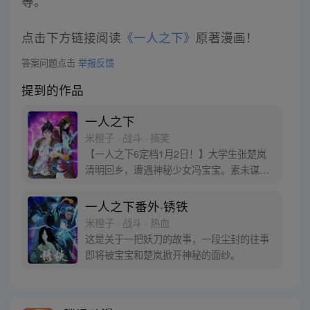
等。
点击下方链接阅读
《一人之下》
原著漫画！
答案问题点击
举报反馈
提到的作品
一人之下
米橙子 · 战斗 · 搞笑
【一人之下6定档1月2日！】大学生张楚岚
清明回乡，遭遇神秘少女冯宝宝。素未谋面
的冯宝宝却对张楚岚异常熟悉，并将其带去
自己打工的快递公司。为了帮冯宝宝寻找她
一人之下番外·锈铁
的身世，也为了查清自己与爷爷身上的秘
米橙子 · 战斗 · 热血
密，张楚岚的生活被彻底颠覆，与冯宝宝一
这是关于一把妖刀的故事，一段尘封的往事
同踏上“异人”之旅。
即将被宝宝和楚岚掀开神秘的面纱。