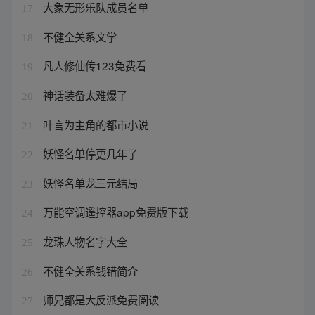
大象无形乐队成员名单
17
不健全关系文学
18
凡人修仙传123免费看
19
神话装备太难爆了
20
叶言为主角的都市小说
21
妖怪名单停更几年了
22
妖怪名单龙三元结局
23
万能空调遥控器app免费版下载
24
龙珠人物名字大全
25
不健全关系钱错简介
26
师兄都是大反派免费阅读
27