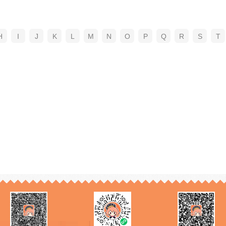
H
I
J
K
L
M
N
O
P
Q
R
S
T