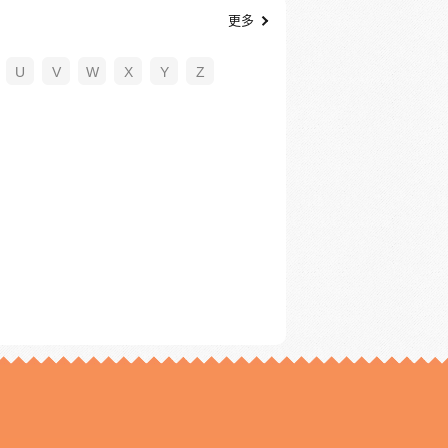
更多
U
V
W
X
Y
Z