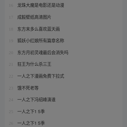
龙珠大魔是电影还是动漫
16
成毅壁纸高清图片
17
东方末多么喜欢蓝天画
18
狐妖小红娘所有篇章名称
19
东方月初灵魂最后会消失吗
20
狂王为什么杀三王
21
一人之下漫画免费下拉式
22
饿不死老等
23
一人之下冯绍峰演谁
24
一人之下1 5季
25
一人之下1 5季
26