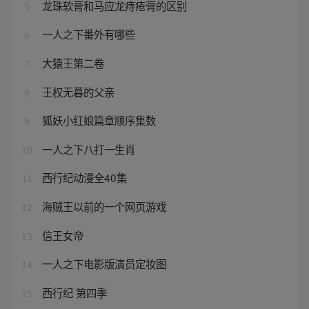
龙珠软膏和马应龙痔疮膏的区别
5
一人之下番外有哪些
6
大猿王第二卷
7
王权无暮的父亲
8
狐妖小红娘篇章顺序集数
9
一人之下八打一生肖
10
西行纪动漫全40集
11
海贼王以前的一个网页游戏
12
信王女帝
13
一人之下电影版演员定妆图
14
西行纪 第四季
15