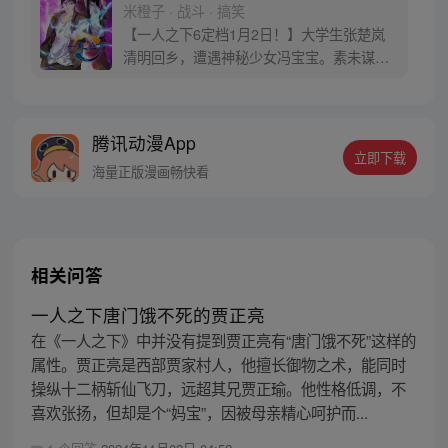
米橙子 · 战斗 · 搞笑
【一人之下6定档1月2日！】大学生张楚岚
清明回乡，遭遇神秘少女冯宝宝。素未谋面
的冯宝宝却对张楚岚异常熟悉，并将其带去
自己打工的快递公司。为了帮冯宝宝寻找她
的身世，也为了查清自己与爷爷身上的秘
腾讯动漫App
密，张楚岚的生活被彻底颠覆，与冯宝宝一
立即下载
同踏上“异人”之旅。
海量正版漫画畅快看
相关问答
一人之下唐门饿不死的贾正亮
在《一人之下》中并没有提到贾正亮有“唐门饿不死”这样的
属性。贾正亮是西部贾家村人，他擅长御物之术，能同时
操纵十二柄斩仙飞刀，远超其兄贾正瑜。他性格低调，不
喜欢张扬，但却是个“妈宝”，因被母亲精心呵护而...