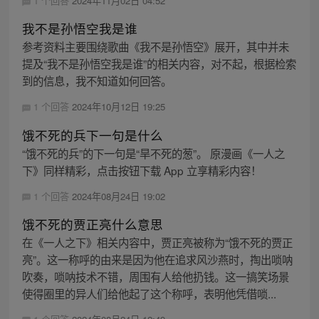
1 个回答
2024年11月02日 04:52
我不是孙悟空我是谁
参考资料主要围绕歌曲《我不是孙悟空》展开，其中并未
提及“我不是孙悟空我是谁”的相关内容，对不起，根据检索
到的信息，我不知道如何回答。
1 个回答
2024年10月12日 19:25
饿不死的兵下一句是什么
“饿不死的兵”的下一句是“旱不死的葱”。 原漫画《一人之
下》同样精彩，点击按钮下载 App 立享精彩内容！
1 个回答
2024年08月24日 19:02
饿不死的贾正亮什么意思
在《一人之下》相关内容中，贾正亮被称为“饿不死的贾正
亮”。这一称呼的由来是因为他在追求风沙燕时，掏出唢呐
吹奏，唢呐技术不错，周围有人给他扔钱。这一搞笑场景
使得圈里的异人们给他起了这个称呼，表明他凭借唢...