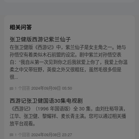
主，成为猴群之王，但故事仍在继续…
相关问答
张卫健版西游记紫兰仙子
在张卫健版《西游记》中，紫兰仙子是女主角之一。她与
孙悟空有着类似木石前盟的设定。剧中紫兰对孙悟空表
白：“我自从第一次见到你之后我就爱上你了，我爱上你温
柔之中又带狂野，英俊之外又很粗狂，虽然毛很多但是
很...
1 个回答
2024年09月09日 05:50
西游记张卫健国语30集电视剧
《西游记》（1996 年国语版）全 30 集，由刘仕裕导演，
江华、张卫健、黎耀祥、麦长青主演。您可以通过相关播
放平台观看。
1 个回答
2024年09月08日 23:27