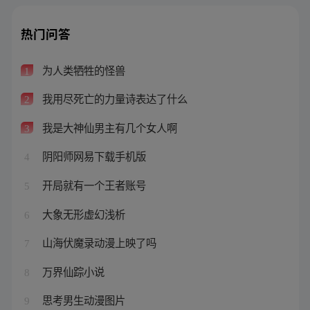
热门问答
为人类牺牲的怪兽
1
我用尽死亡的力量诗表达了什么
2
我是大神仙男主有几个女人啊
3
阴阳师网易下载手机版
4
开局就有一个王者账号
5
大象无形虚幻浅析
6
山海伏魔录动漫上映了吗
7
万界仙踪小说
8
思考男生动漫图片
9