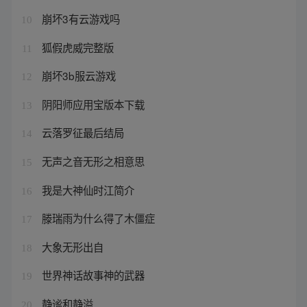
崩坏3有云游戏吗
10
狐假虎威完整版
11
崩坏3b服云游戏
12
阴阳师应用宝版本下载
13
云落罗征最后结局
14
无声之音无形之相意思
15
我是大神仙时江简介
16
滕瑞雨为什么得了木僵症
17
大象无形出自
18
世界神话故事神的武器
19
静谧和静溢
20