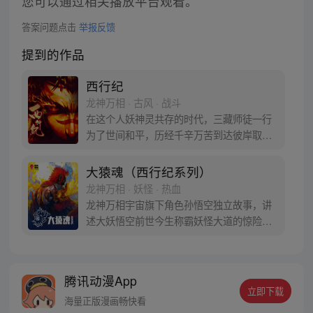
您可以通过相关播放平台观看。
答案问题点击
举报反馈
提到的作品
西行纪
龙神万相 · 古风 · 战斗
在这个人妖神灵共存的时代，三藏师徒一行
为了世间和平，历经千辛万苦到达彼岸取
得“永恒之火”拯救苍生，可世间并没有因此
变得美好….随着阴谋慢慢揭露，暗魂四起,
大猿魂（西行纪系列）
为了让“永恒之火”重新归位，小狼妖白狼不
龙神万相 · 妖怪 · 热血
辞万难，找到唐三藏大法师，和他一起重新
龙神万相宇宙旗下角色孙悟空独立故事，讲
寻回徒弟们，组成全新“西行小队”，再度踏
述大妖悟空前世今生称霸妖怪大道的惊险历
上西行之旅……
程。 妖怪大道有自己的生存之道，某日，一
位猴妖因人类的祈愿从天而降，以鬼魈之名
响彻妖界，却因堕入暗魂无法再守护重要之
腾讯动漫App
人…六十年后，他再次破石而出，背负着守
立即下载
护族人的希望和信念打败了妖怪大道的霸
海量正版漫画畅快看