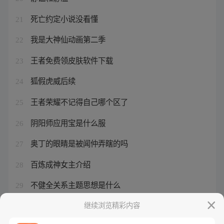
死亡约定小说没看懂
21
我是大神仙动画第二季
22
王者免费领皮肤软件下载
23
狐假虎威后续
24
王者荣耀不记得自己哪个区了
25
阴阳师应用宝是什么服
26
奥丁的眼睛是被闻仲弄瞎的吗
27
百炼成神女主介绍
28
不健全关系主题思想是什么
29
王者荣耀忘记在哪区了
继续浏览精彩内容
30