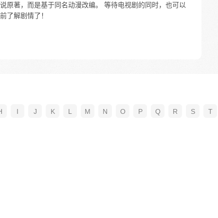
说原著，而是基于同名动漫改编。 等待电视剧的同时，也可以
前了解剧情了！
H
I
J
K
L
M
N
O
P
Q
R
S
T