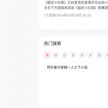
《狐妖小红娘》王权富贵的故事并非出自小
点击下方链接来阅读《狐妖小红娘》原著提
1个回答
2024年10月19日 16:32
热门搜索
A
B
C
D
E
F
G
阿尔泰尔穿越一人之下小说