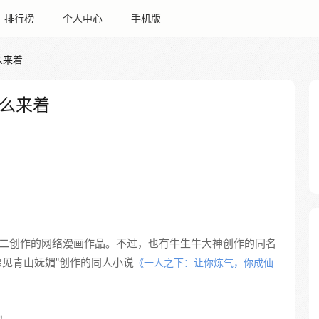
排行榜
个人中心
手机版
么来着
么来着
二创作的网络漫画作品。不过，也有牛生牛大神创作的同名
愿见青山妩媚”创作的同人小说
《一人之下：让你炼气，你成仙