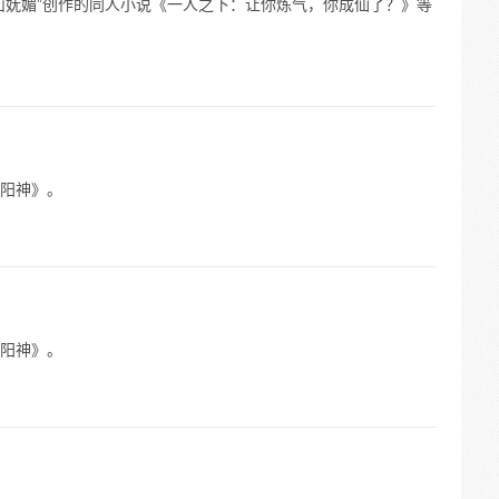
山妩媚”创作的同人小说《一人之下：让你炼气，你成仙了？》等
阳神》。
阳神》。