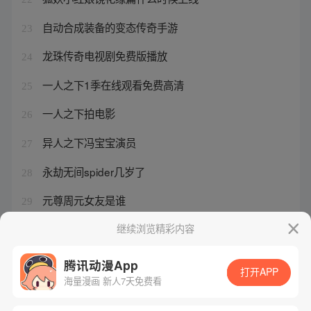
自动合成装备的变态传奇手游
23
龙珠传奇电视剧免费版播放
24
一人之下1季在线观看免费高清
25
一人之下拍电影
26
异人之下冯宝宝演员
27
永劫无间spider几岁了
28
元尊周元女友是谁
29
航海王热血航线九游版 下载方式
继续浏览精彩内容
30
腾讯动漫App
打开APP
海量漫画 新人7天免费看
腾讯漫画
起点读书
QQ阅读