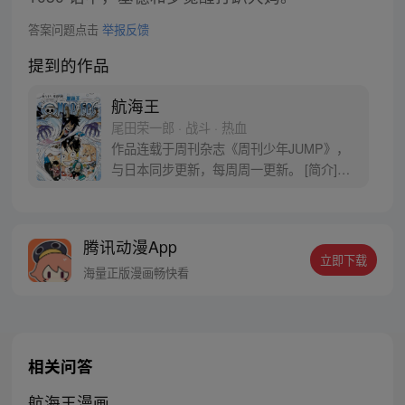
答案问题点击
举报反馈
提到的作品
航海王
尾田荣一郎 · 战斗 · 热血
作品连载于周刊杂志《周刊少年JUMP》，
与日本同步更新，每周周一更新。 [简介]有
一个梦想成为海盗的少年叫路飞，他因误
食“恶魔果实”而成为了橡皮人，在获得超人
能力的同时付出了一辈子无法游泳的代价。
腾讯动漫App
十年后，路飞为实现与因救他而断臂的杰克
立即下载
斯的约定而出海，开始了以成为海盗王为目
海量正版漫画畅快看
标的伟大的冒险旅程！
相关问答
航海王漫画