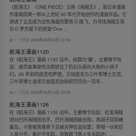
《航海王》（ONE PIECE）又称《海贼王》，是日本漫画
作家尾田荣一郎从上世纪 90 年代开始创作的漫画作品。它
讲述了立志成为出色海盗的蒙奇·D·路飞，为寻找海贼王哥
尔·D·罗杰留下的财富“One ...
1 个回答
2024年08月22日 20:50
航海王漫画1120
在《航海王》漫画 1120 话中，标题为“暴”，主要情节包
括：扉页故事是传次郎抓住了扔石头砸向大和的小孩子
们。26 年前的庞克哈萨德，贝加庞克与三叶草博士交流，
三叶草博士请求贝加庞克协助研究空白一百年...
1 个回答
2024年09月13日 23:55
航海王漫画1126
在《航海王》漫画 1126 话中，主要情节包括：红发海贼
团对巴托海贼团出手，巴托海贼团被击败；黑胡子回到蜂
巢岛，卡普被青雉拿下且被关押在监狱里；草帽一伙和巨
人族分开，桑尼号失踪，导致路飞等人失去踪迹；...