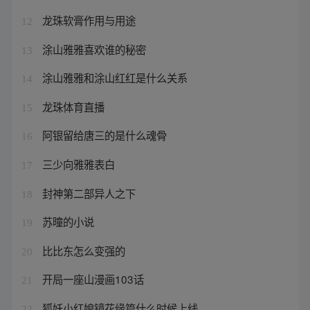
龙珠软膏作用与用途
12
涂山雅雅喜欢谁的秘密
13
涂山雅雅和涂山红红是什么关系
14
龙珠体育直播
15
阿银留给唐三的是什么魂骨
16
三少向雅雅表白
17
封神第二部异人之下
18
苏曈的小说
19
比比东怎么变强的
20
开局一座山漫画103话
21
狐妖小红娘镜花缘篇什么时候上线
22