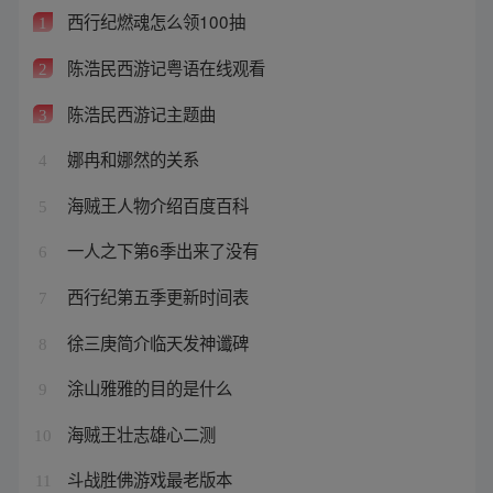
西行纪燃魂怎么领100抽
1
陈浩民西游记粤语在线观看
2
陈浩民西游记主题曲
3
娜冉和娜然的关系
4
海贼王人物介绍百度百科
5
一人之下第6季出来了没有
6
西行纪第五季更新时间表
7
徐三庚简介临天发神谶碑
8
涂山雅雅的目的是什么
9
海贼王壮志雄心二测
10
斗战胜佛游戏最老版本
11