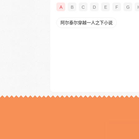
A
B
C
D
E
F
G
阿尔泰尔穿越一人之下小说