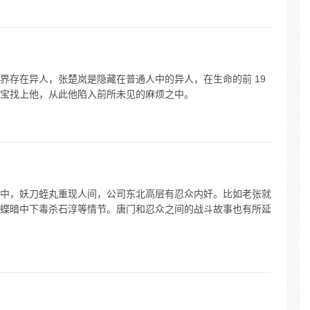
界存在异人，张楚岚是隐藏在普通人中的异人，在生命的前 19
宝找上他，从此他陷入前所未见的麻烦之中。
中，妖刀蛭丸重现人间，公司东北高层有忍众内奸。比如老张就
蝶暗中下毒杀石淳等情节。唐门和忍众之间的战斗故事也有所延