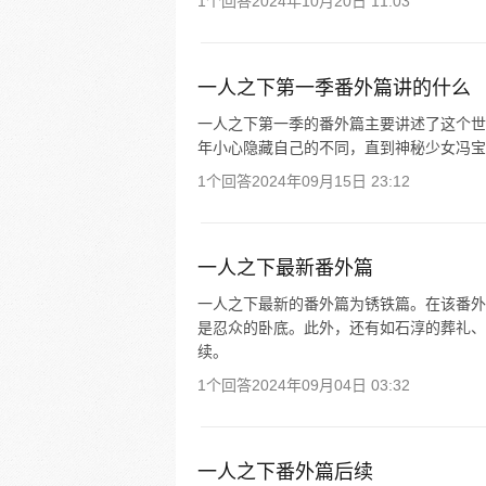
1个回答
2024年10月20日 11:03
一人之下第一季番外篇讲的什么
一人之下第一季的番外篇主要讲述了这个世
年小心隐藏自己的不同，直到神秘少女冯宝
1个回答
2024年09月15日 23:12
一人之下最新番外篇
一人之下最新的番外篇为锈铁篇。在该番外
是忍众的卧底。此外，还有如石淳的葬礼、
续。
1个回答
2024年09月04日 03:32
一人之下番外篇后续