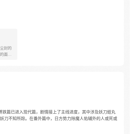
尘封的
的面
锈铁篇已进入现代篇，剧情接上了主线进度，其中涉及妖刀蛭丸
妖刀不知所踪。在番外篇中，日方势力除魔人佑辅外的人或死或