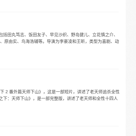
演员包括田丸笃志、饭田友子、早见沙织、野岛健儿、立花慎之介、
、原由实、鸟海浩辅等。导演为李豪凌和王昕，类型为喜剧、动
下 2 番外篇天师下山》，这是一部短片，讲述了老天师追杀全性
人之下：天师下山》，是一部完整版，讲述了老天师和全性十四人