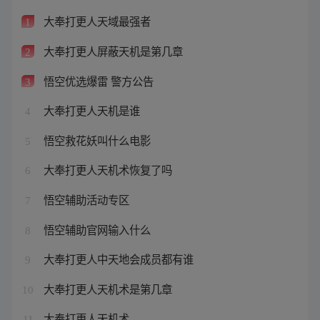
大奉打更人天域最强者
1
大奉打更人屏蔽天机是第几章
2
悟空优选爆雷 警方公告
3
大奉打更人天机是谁
4
悟空救花妖叫什么电影
5
大奉打更人天机术恢复了吗
6
悟空辅助活动专区
7
悟空辅助官网输入什么
8
大奉打更人中天地会成员都有谁
9
大奉打更人天机术是第几章
10
大奉打更人天机术
11