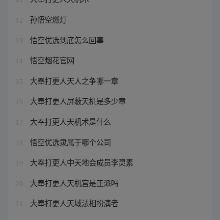
孙悟空燃灯
12
悟空优选到底怎么回事
13
悟空烟花官网
14
大奉打更人天人之争哪一章
15
大奉打更人屏蔽天机是多少章
16
大奉打更人天机术是什么
17
悟空优选隶属于哪个公司
18
大奉打更人中天地会成员李灵素
19
大奉打更人天机宫是正派吗
20
大奉打更人天域法相扮演者
21