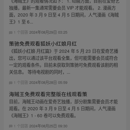
《海贼王》的观看情况如下： 1. 动画方面，目前在爱奇艺
独播，最新一集通常需要会员 VIP 才能观看。 2. 漫画方
面，2020 年 3 月 9 日至 4 月 5 日期间，人气漫画《海贼
王》1 至 6...
1 个回答
2024年08月29日 03:25
策驰免费观看狐妖小红娘月红
《狐妖小红娘·月红篇》于 2024 年 5 月 23 日在爱奇艺播
出，您可以通过该平台观看全集，但可能需要会员或符合
一定的观看条件。目前未获取到策驰可免费观看该剧的相
关信息。 等待电视剧的同时，...
1 个回答
2024年08月28日 05:59
海贼王免费观看完整版在线观看策
目前，海贼王动画在爱奇艺独播，部分剧集需要会员才能
观看。在 2020 年 3 月 9 日至 4 月 5 日期间，人气漫画
《海贼王》1 - 60 卷可以免费观看。
1 个回答
2024年08月25日 09:30