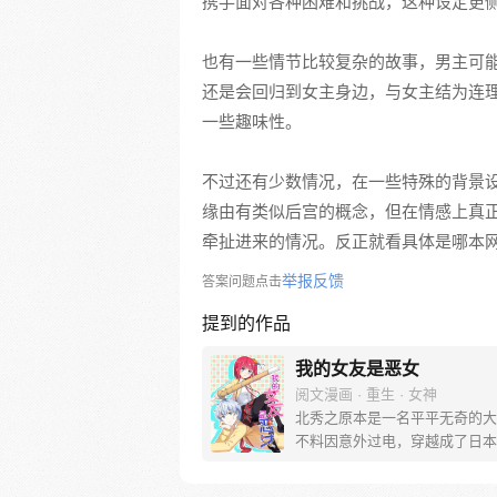
携手面对各种困难和挑战，这种设定更
也有一些情节比较复杂的故事，男主可
还是会回归到女主身边，与女主结为连
一些趣味性。
不过还有少数情况，在一些特殊的背景
缘由有类似后宫的概念，但在情感上真
牵扯进来的情况。反正就看具体是哪本
举报反馈
答案问题点击
提到的作品
我的女友是恶女
阅文漫画 · 重生 · 女神
北秀之原本是一名平平无奇的大
不料因意外过电，穿越成了日本
生——北原秀次。 玫瑰色的校
新来过，面对接踵而来的告白，