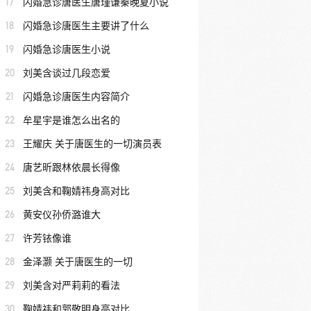
17
闪婚急诊唐医生唐瑾谦秦晚夏小说
18
闪婚急诊唐医生主要讲了什么
19
闪婚急诊唐医生小说
20
刘美含谈过几段恋爱
21
闪婚急诊唐医生内容简介
22
牟星宇是谁怎么出名的
23
王耀庆 关于唐医生的一切演员表
24
唐艺昕跟林依晨长得像
25
刘美含和鞠婧祎身高对比
26
黄安仪孙侨潞谁大
27
许芳铱像谁
28
金泽灏 关于唐医生的一切
29
刘美含对严莉莉的看法
30
鞠婧祎和郭敬明身高对比