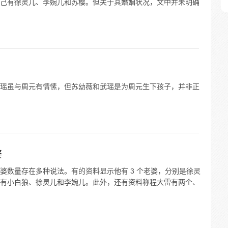
己有徐灵儿、李婉儿和苏樱。但关于其婚姻状况，文中并未明确
瑶虽与周元有情愫，但苏幼薇和武瑶是为周元生下孩子，并非正
婆
婆数量存在多种说法。有的资料显示他有 3 个老婆，分别是徐灵
有小白狼、徐灵儿和李婉儿。此外，还有资料称程大雷有两个、