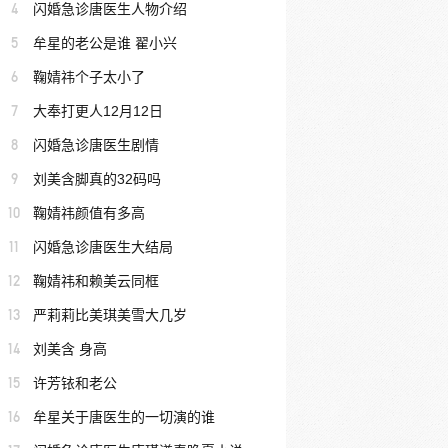
4
闪婚急诊唐医生人物介绍
5
牟星的老公是谁 翟小兴
6
鞠婧祎个子太小了
7
大奉打更人12月12日
8
闪婚急诊唐医生剧情
9
刘美含脚真的32码吗
10
鞠婧祎颜值有多高
11
闪婚急诊唐医生大结局
12
鞠婧祎和赖美云同框
13
严莉莉比美琪美雪大几岁
14
刘美含 身高
15
许芳铱和老公
16
牟星关于唐医生的一切演的谁