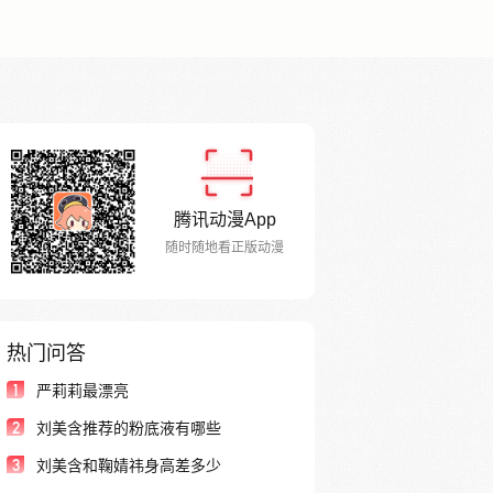
腾讯动漫App
随时随地看正版动漫
热门问答
1
严莉莉最漂亮
2
刘美含推荐的粉底液有哪些
3
刘美含和鞠婧祎身高差多少