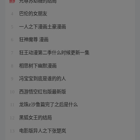
元尊苏幼薇的结局
3
巴伦的女朋友
4
一人之下漫画土豪漫画
5
狂神魔尊 漫画
6
狂王动漫第二季什么时候更新一集
7
相思树下幽默漫画
8
冯宝宝到底是谁的的人
9
西游悟空红包版最新版
10
龙珠z沙鲁篇完了之后是什么
11
黑狐女王的结局
12
电影版异人之下张楚岚
13