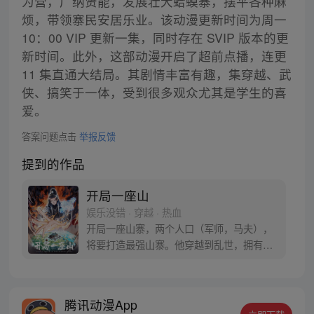
为营，广纳贤能，发展壮大蛤蟆寨，摆平各种麻
烦，带领寨民安居乐业。该动漫更新时间为周一
10：00 VIP 更新一集，同时存在 SVIP 版本的更
新时间。此外，这部动漫开启了超前点播，连更
11 集直通大结局。其剧情丰富有趣，集穿越、武
侠、搞笑于一体，受到很多观众尤其是学生的喜
爱。
答案问题点击
举报反馈
提到的作品
开局一座山
娱乐没错 · 穿越 · 热血
开局一座山寨，两个人口（军师，马夫），
将要打造最强山寨。他穿越到乱世，拥有一
座马上要散伙的山寨。面对这杀戮乱世，是
打算抢钱抢粮抢婆娘做一个逍遥山大王，还
是泼出这身男儿血，交锋世上英雄，搏一个
腾讯动漫App
名震古今，问一声：王侯将相，宁有种乎！