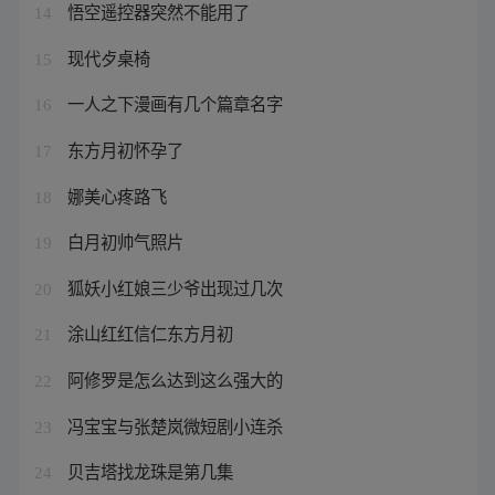
悟空遥控器突然不能用了
14
现代歺桌椅
15
一人之下漫画有几个篇章名字
16
东方月初怀孕了
17
娜美心疼路飞
18
白月初帅气照片
19
狐妖小红娘三少爷出现过几次
20
涂山红红信仁东方月初
21
阿修罗是怎么达到这么强大的
22
冯宝宝与张楚岚微短剧小连杀
23
贝吉塔找龙珠是第几集
24