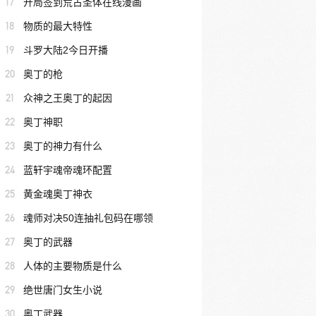
17
开局签到荒古圣体在线漫画
18
物质的最大特性
19
斗罗大陆2今日开播
20
奥丁的枪
21
众神之王奥丁的起因
22
奥丁神职
23
奥丁的神力有什么
24
蓝轩宇魂帝魂环配置
25
黄金魂奥丁神衣
26
魂师对决50连抽礼包码在哪领
27
奥丁的武器
28
人体的主要物质是什么
29
绝世唐门女生小说
30
奥丁武器