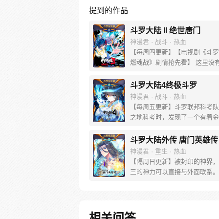
提到的作品
斗罗大陆 II 绝世唐门
神漫君 · 战斗 · 热血
【每周四更新】【电视剧《斗罗
燃魂战》剧情抢先看】 这里没
没有斗气，没有武术，却有武魂
创立万年之后的斗罗大陆上，唐
斗罗大陆4终极斗罗
微，一代天骄霍雨浩横空出世，
神漫君 · 战斗 · 热血
神奇都将一一展现。 唐门暗器
【每周五更新】斗罗联邦科考队
雄风，唐门能否重现辉煌，一切
之地科考时，发现了一个有着金
唐门！
花纹的蛋。他们探查后发现里面
生命迹象，于是赶忙将其带回研
斗罗大陆外传 唐门英雄传
行孵化。蛋孵化出来了，可孵出
神漫君 · 重生 · 热血
一个婴儿，一个和人类一模一样
【隔周日更新】被封印的神界，
子；与此同时，联邦研究所正在
三的神力可以直接与外面联系。
名银色长发女子，而一名蓝发青
的时候，从遥远的斗罗大陆…神
海滨被人发现
间翻盘！ 众神之战，谁与争锋？
光环碰到一起，谁能更胜一筹？
于唐门的一场众神之战！
相关问答