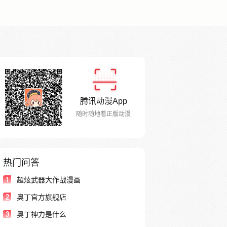
腾讯动漫App
随时随地看正版动漫
热门问答
1
超炫武器大作战漫画
2
奥丁官方旗舰店
3
奥丁神力是什么