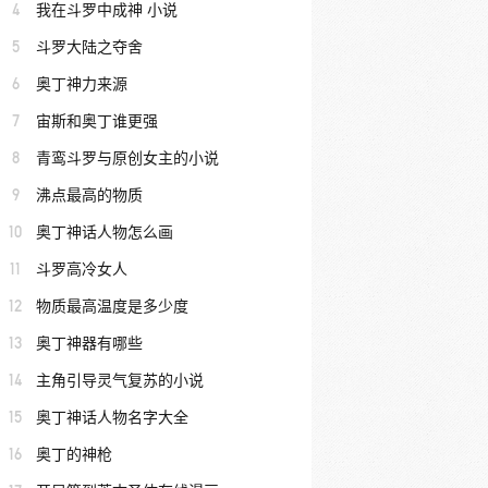
4
我在斗罗中成神 小说
5
斗罗大陆之夺舍
6
奥丁神力来源
7
宙斯和奥丁谁更强
8
青鸾斗罗与原创女主的小说
9
沸点最高的物质
10
奥丁神话人物怎么画
11
斗罗高冷女人
12
物质最高温度是多少度
13
奥丁神器有哪些
14
主角引导灵气复苏的小说
15
奥丁神话人物名字大全
16
奥丁的神枪