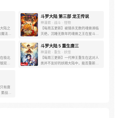
斗罗大陆 第三部 龙王传说
神漫君 · 战斗 · 怪物
大陆之
【每周五更新】被猎杀无数的魂兽濒临
有魔法，
灭绝，沉睡无数年的魂兽之王在星斗大
。 唐门
森林最后的净土苏醒，复仇之战暗云密
门式
布。当“废武魂”遇上执着而顽强的少年唐
斗罗大陆 5 重生唐三
一切的
舞麟，万众瞩目的武魂传奇将再次被书
神漫君 · 重生 · 妖怪
能否重振
写。我们不期待奇迹，但要给奇迹一个
在极北
【每周三更新】一代神王重生在这对人
尽绝世
机会。
银双色
类并不友好的妖精大陆中，能否重新追
居然有
回妻子。千奇百怪的妖神变又会带给他
究所进
怎样的重生之路？尽在一代神王至情追
来的是
妻之旅，斗罗大陆第五部，重生唐三!
的孩
只有唐
解冻一
 要战败
年则在
界，瞬
 当主角
这是属