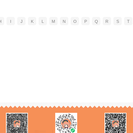
H
I
J
K
L
M
N
O
P
Q
R
S
T