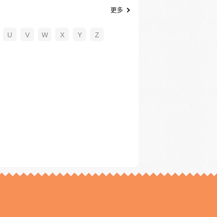
更多
U
V
W
X
Y
Z