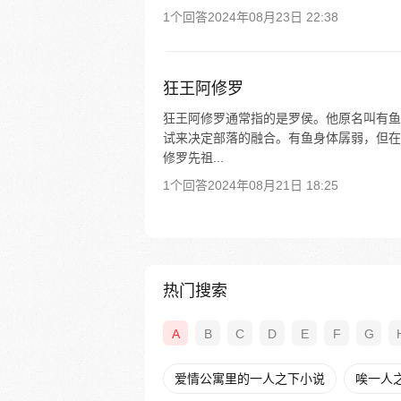
1个回答
2024年08月23日 22:38
狂王阿修罗
狂王阿修罗通常指的是罗侯。他原名叫有鱼
试来决定部落的融合。有鱼身体孱弱，但在
修罗先祖...
1个回答
2024年08月21日 18:25
热门搜索
A
B
C
D
E
F
G
爱情公寓里的一人之下小说
唉一人