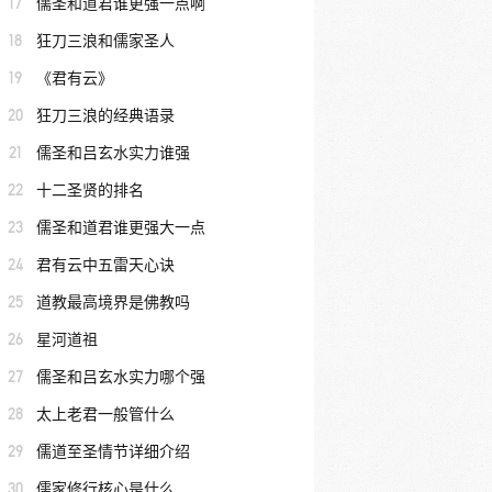
17
儒圣和道君谁更强一点啊
18
狂刀三浪和儒家圣人
19
《君有云》
20
狂刀三浪的经典语录
21
儒圣和吕玄水实力谁强
22
十二圣贤的排名
23
儒圣和道君谁更强大一点
24
君有云中五雷天心诀
25
道教最高境界是佛教吗
26
星河道祖
27
儒圣和吕玄水实力哪个强
28
太上老君一般管什么
29
儒道至圣情节详细介绍
30
儒家修行核心是什么