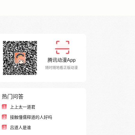
腾讯动漫App
随时随地看正版动漫
热门问答
1
上上太一道君
2
接触懂儒释道的人好吗
3
吕道人是谁