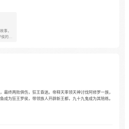
故事，
罗侯的称
年有鱼惨
被强行
数次死
背负挚
更名罗
之爆
，最终两败俱伤，狂王昏迷。帝释天率领天神讨伐阿修罗一族，
鱼成为狂王罗侯，带领族人开辟新王都，九十九鬼成为其陪练。