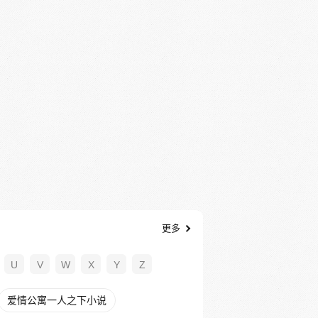
更多
U
V
W
X
Y
Z
爱情公寓一人之下小说