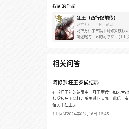
提到的作品
狂王（西行纪前传）
龙神万相 · 古风 · 战斗
龙神万相宇宙旗下阿修罗族独立
讲述叱咤三界的阿修罗王·狂王
王之路。 天生脆弱的阿修罗少
遭神秘阿修罗突然灭族，自己也
带走进行地狱式的磨炼。经历无
亡与重生，蜕变的少年有鱼最终
相关问答
友的信念成为阿修罗王—狂王，
侯。天界与阿修罗的百年大战随
发，少年新王能否担起重任
阿修罗狂王罗侯结局
在《狂王》的结局中，狂王罗侯与如来大战
却反被狂王暴打，狼狈逃回天界。此后，有
但关于狂王罗...
1个回答
2024年09月16日 16:45