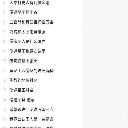
4
大奉打更人有几位金刚
5
儒道至圣葬圣谷
6
三官爷和真武祖师谁厉害
7
鸿钧和太上老君谁强
8
儒家圣人是什么境界
9
儒道至圣张经安结局
10
佛与道哪个更高
11
黄龙士入儒圣的详细解释
12
佛教的地位排名
13
儒道至圣排名
14
儒道至圣 道家
15
道尊跟许七安谁厉害一点
16
世界公认圣人第一名是谁