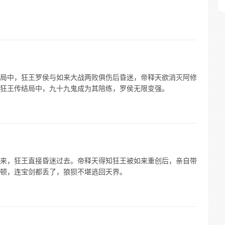
局中，狂王罗侯与如来大战两败俱伤后昏迷，帝释天欲消灭阿修
狂王传结局中，九十九鬼成为其陪练，罗侯无限变强。
来，狂王直接昏迷过去。帝释天得知狂王被如来重创后，亲自带
顿，连宝剑都丢了，狼狈不堪逃回天界。