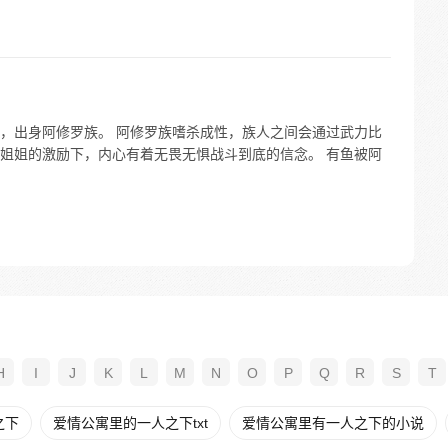
，出身阿修罗族。 阿修罗族嗜杀成性，族人之间会通过武力比
姐姐的激励下，内心有着无畏无惧战斗到底的信念。 有鱼被阿
H
I
J
K
L
M
N
O
P
Q
R
S
T
之下
爱情公寓里的一人之下txt
爱情公寓里有一人之下的小说