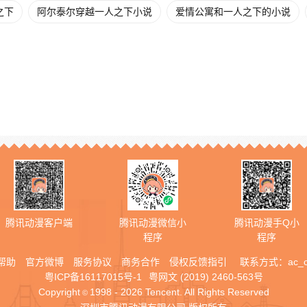
之下
阿尔泰尔穿越一人之下小说
爱情公寓和一人之下的小说
腾讯动漫客户端
腾讯动漫微信小
腾讯动漫手Q小
程序
程序
帮助
官方微博
服务协议
商务合作
侵权反馈指引
联系方式：
ac_
粤ICP备16117015号-1
粤网文 (2019) 2460-563号
Copyright
1998 - 2026 Tencent. All Rights Reserved
©