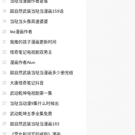
17
当哒当漫画作者是谁
18
超自然武装当哒当漫画159话
19
当哒当头像高速婆婆
20
lite漫画作者
21
我推的孩子漫画更新时间
22
怪奇笔记电视剧双男主
23
漫画作者Alun
24
超自然武装当哒当漫画多少册完结
25
大唐怪奇笔记抖音
26
武动乾坤电视剧第一集
27
当哒当动漫9集什么时候出
28
武动乾坤五季全集免费
29
超自然武装当哒当漫画183
30
《雪女和诅咒的戒指》漫画