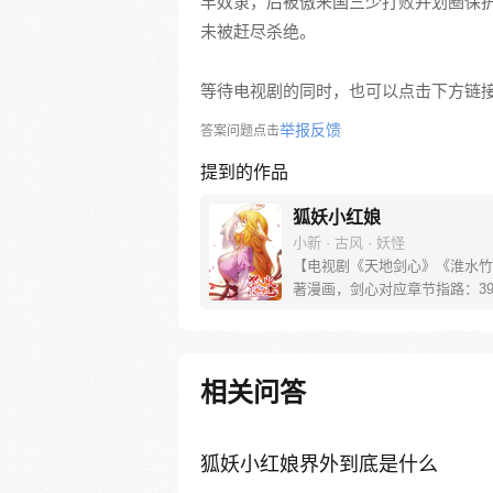
羊奴隶，后被傲来国三少打败并划圈保
未被赶尽杀绝。
等待电视剧的同时，也可以点击下方链
举报反馈
答案问题点击
提到的作品
狐妖小红娘
小新 · 古风 · 妖怪
【电视剧《天地剑心》《淮水竹
著漫画，剑心对应章节指路：39-
水对应章节指路272-301】 迷
妖，正太道士没节操。自古人妖
恋，千载孽缘一线牵。（每周周
新。）
相关问答
狐妖小红娘界外到底是什么