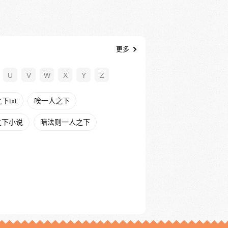
更多
U
V
W
X
Y
Z
txt
唉一人之下
之下小说
暗法则一人之下