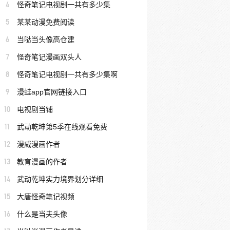
4
怪奇笔记电视剧一共有多少集
5
某某动漫免费阅读
6
当哒当头像高仓建
7
怪奇笔记漫画双头人
8
怪奇笔记电视剧一共有多少集啊
9
漫蛙app官网链接入口
10
电视剧当铺
11
武动乾坤第5季在线观看免费
12
漫威漫画作者
13
教育漫画的作者
14
武动乾坤实力境界划分详细
15
大唐怪奇笔记视频
16
什么是当夫头像