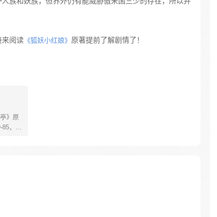
护人族和妖族，但界外仍有能威胁傲来国三少的存在，所以并
接来阅读
原著提前了解剧情了！
《狐妖小红娘》
亭》原
85，淮
糊萝莉小狐
生死
四更