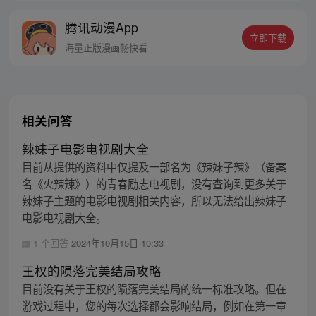
夫已经变得十分正常，没车没房的女人会被
腾讯动漫App
人看不起，甚至找不到男人。 女追男很正
立即下载
常，男追女叫倒追…… “在这个妹子都倒追
海量正版漫画畅快看
我的世界，我也要当个真汉子！”
相关问答
辣妹子电影电视剧大全
目前从提供的资料中仅提及一部名为《辣妹子辣》（备案
名《火辣辣》）的青春励志电视剧，没有查询到更多关于
辣妹子主题的电影电视剧相关内容，所以无法给出辣妹子
电影电视剧大全。
1 个回答
2024年10月15日 10:33
王权的陨落完美结局攻略
目前没有关于王权的陨落完美结局的统一标准攻略。但在
游戏过程中，您的每次选择都会影响结局，例如在第一章