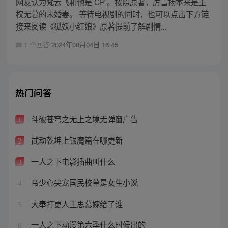
网友认为梵云飞和他是 CP 。按照原著，厉雪扬本来是王
权无暮的未婚妻。 等待电视剧的同时，也可以点击下方链
接来阅读《狐妖小红娘》原著提前了解剧情...
1 个回答
2024年08月04日 16:45
热门问答
斗破苍穹之无上之境无弹窗广告
1
武动乾坤上银魔篇在哪更新
2
一人之下电影插曲叫什么
3
帝少心尖宠国民校草是女生小说
4
大奉打更人王思慕嫁给了谁
5
一人之下动漫第六季什么时候出的
6