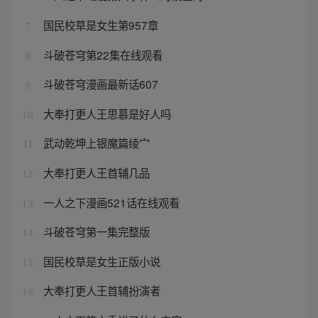
国民校草是女生第957章
7
斗破苍穹第22集在线观看
8
斗破苍穹漫画最新话607
9
大奉打更人王思慕是好人吗
10
武动乾坤上银魔篇绫宀
11
大奉打更人王首辅几品
12
一人之下漫画521话在线观看
13
斗破苍穹第一集完整版
14
国民校草是女生正版小说
15
大奉打更人王首辅扮演者
16