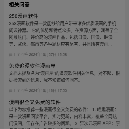
相关问答
258漫画软件
258漫画软件是一款能够给用户带来诸多优质漫画的手机
阅读神器。 它的优势和特点众多。在资源方面，涵盖了全
网最热门、评价高的漫画作品，包括日漫、国漫、韩漫
等，武侠、都市等各种题材应有尽有，并且所有漫画...
1 个回答
2024年10月27日 15:28
免费追漫软件漫画屋
文档未提及名为“漫画屋”的追漫软件相关信息，对不起，根
据检索到的信息，我不知道如何回答。
1 个回答
2024年10月16日 17:20
漫画很全又免费的软件
以下为您推荐一些漫画很全又免费的软件： 1. 喵趣漫画：
是一款漫画阅读平台，实时更新，内容丰富，覆盖全网热
门漫画，但存在广告较多的问题。 2. 异次元漫画 APP：原