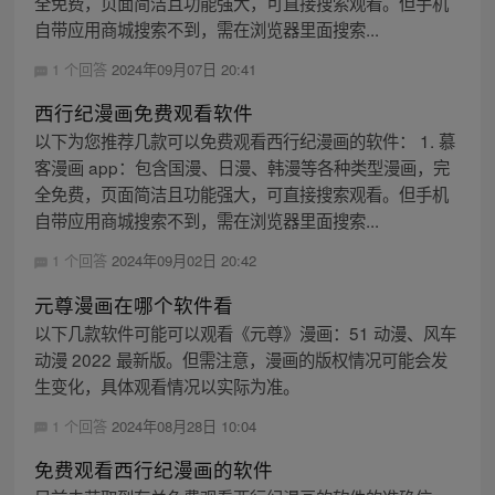
全免费，页面简洁且功能强大，可直接搜索观看。但手机
自带应用商城搜索不到，需在浏览器里面搜索...
1 个回答
2024年09月07日 20:41
西行纪漫画免费观看软件
以下为您推荐几款可以免费观看西行纪漫画的软件： 1. 慕
客漫画 app：包含国漫、日漫、韩漫等各种类型漫画，完
全免费，页面简洁且功能强大，可直接搜索观看。但手机
自带应用商城搜索不到，需在浏览器里面搜索...
1 个回答
2024年09月02日 20:42
元尊漫画在哪个软件看
以下几款软件可能可以观看《元尊》漫画：51 动漫、风车
动漫 2022 最新版。但需注意，漫画的版权情况可能会发
生变化，具体观看情况以实际为准。
1 个回答
2024年08月28日 10:04
免费观看西行纪漫画的软件