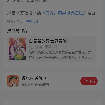
31.30M，版本为4.06。
点击下方链接阅读
《白箐箐的异世界冒险》
漫画
答案问题点击
举报反馈
提到的作品
白箐箐的异世界冒险
阅文漫画 · 穿越 · 种田
新时代超级无敌美少女竟穿越至异世界，并
在此展开了一段奇妙浪漫的冒险，走向人生
巅峰~
腾讯动漫App
立即下载
海量正版漫画畅快看