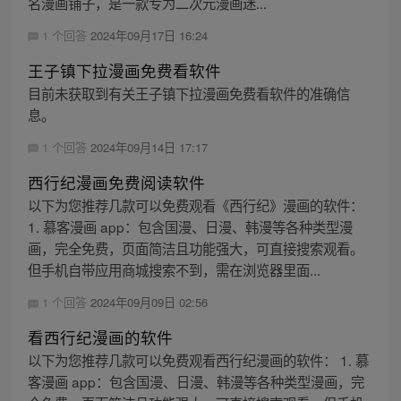
名漫画铺子，是一款专为二次元漫画迷...
1 个回答
2024年09月17日 16:24
王子镇下拉漫画免费看软件
目前未获取到有关王子镇下拉漫画免费看软件的准确信
息。
1 个回答
2024年09月14日 17:17
西行纪漫画免费阅读软件
以下为您推荐几款可以免费观看《西行纪》漫画的软件：
1. 慕客漫画 app：包含国漫、日漫、韩漫等各种类型漫
画，完全免费，页面简洁且功能强大，可直接搜索观看。
但手机自带应用商城搜索不到，需在浏览器里面...
1 个回答
2024年09月09日 02:56
看西行纪漫画的软件
以下为您推荐几款可以免费观看西行纪漫画的软件： 1. 慕
客漫画 app：包含国漫、日漫、韩漫等各种类型漫画，完