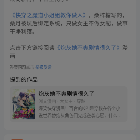
《快穿之魔道小姐姐教你做人》
，桑梓糖写的，
桑月被坑后绑定系统，只做女主不做女配，做事
干净利落。
点击下方链接阅读
《炮灰她不爽剧情很久了》
漫
画
答案问题点击
举报反馈
提到的作品
炮灰她不爽剧情很久了
阅文漫画 · 大女主 · 穿越
爆笑快穿漫画！百合的KPI是穿梭在各个小
说世界替炮灰角色们完成逆袭心愿，什么渣
男渣女命运不公，全都退退退！不过，下达
快穿KPI的这位老板怎么是个古风冰山男，
长得还怪好看的嘞？