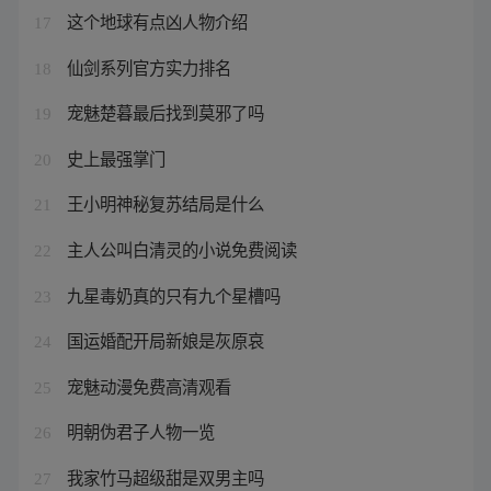
这个地球有点凶人物介绍
17
仙剑系列官方实力排名
18
宠魅楚暮最后找到莫邪了吗
19
史上最强掌门
20
王小明神秘复苏结局是什么
21
主人公叫白清灵的小说免费阅读
22
九星毒奶真的只有九个星槽吗
23
国运婚配开局新娘是灰原哀
24
宠魅动漫免费高清观看
25
明朝伪君子人物一览
26
我家竹马超级甜是双男主吗
27