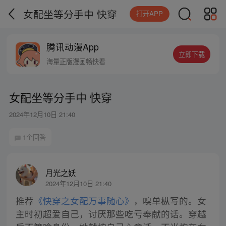
女配坐等分手中 快穿
打开APP
腾讯动漫App
立即下载
海量正版漫画畅快看
女配坐等分手中 快穿
2024年12月10日 21:40
1个回答
月光之妖
2024年12月10日 21:40
推荐
《快穿之女配万事随心》
，嗅单枞写的。女
主时初超爱自己，讨厌那些吃亏奉献的话。穿越