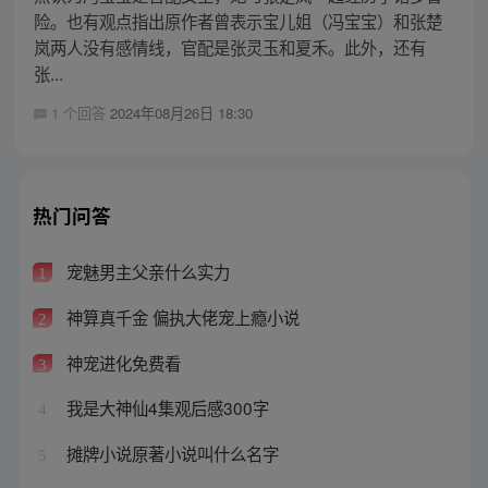
险。也有观点指出原作者曾表示宝儿姐（冯宝宝）和张楚
岚两人没有感情线，官配是张灵玉和夏禾。此外，还有
张...
1 个回答
2024年08月26日 18:30
热门问答
宠魅男主父亲什么实力
1
神算真千金 偏执大佬宠上瘾小说
2
神宠进化免费看
3
我是大神仙4集观后感300字
4
摊牌小说原著小说叫什么名字
5