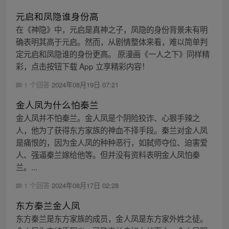
元启和凤隐谁身份高
在《神隐》中，元启是真神之子，凤隐的身份背景未有明
确表明其高于元启。然而，从剧情整体来看，难以简单判
定元启和凤隐谁的身份更高。 原漫画《一人之下》同样精
彩，点击按钮下载 App 立享精彩内容！
1 个回答
2024年08月19日 07:21
金人凤为什么怕秦兰
金人凤并不怕秦兰。金人凤是个阴险狡诈、心狠手辣之
人，他为了获得东方家族的神血不择手段。秦兰对金人凤
是痛恨的，因为金人凤的种种恶行，如弑师夺位、迫害爱
人、强逼秦兰嫁给他等。但并没有资料表明金人凤怕秦
兰。...
1 个回答
2024年08月17日 02:28
东方秦兰金人凤
东方秦兰是东方家族的成员，金人凤是东方家外姓之徒。