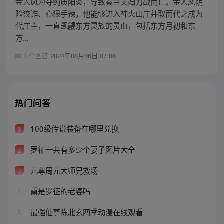
金人凤为夺纯质阳炎，导致秦兰夫妇力战而亡。金人凤阴
险狡诈、心狠手辣，他能够进入神火山庄并取而代之成为
代庄主，一直觊觎东方灵族的灵血，包括东方月初和东
方...
1 个回答
2024年08月06日 07:08
热门问答
100级传说装备在哪里兑换
1
罗征一共有多少个妻子图片大全
2
元尊周元大师兄救场
3
熏是罗征的老婆吗
4
最强仙尊陈北玄四季动漫在线观看
5