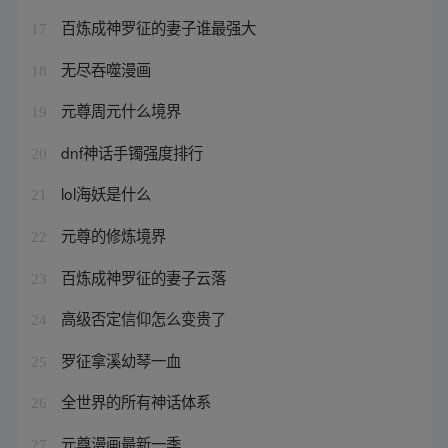
百炼成神罗征的妻子谁最强大
17
无尽吞噬漫画
18
元尊周元什么境界
19
dnf神话手镯强度排行
20
lol海妖是什么
21
元尊的修炼境界
22
百炼成神罗征的妻子云落
23
高级否定信仰怎么变贵了
24
罗征拿溪幼琴一血
25
全世界的所有神话体系
26
元尊漫画最新一季
27