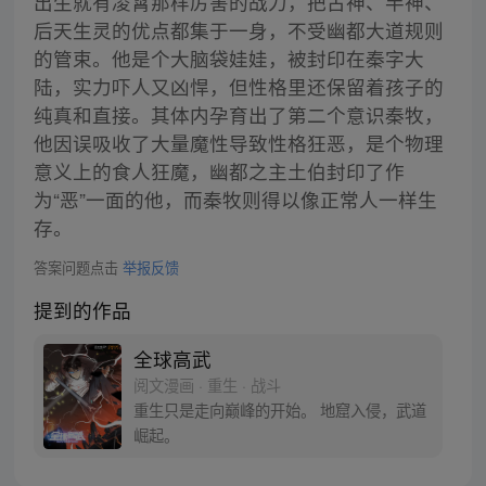
出生就有凌霄那样厉害的战力，把古神、半神、
后天生灵的优点都集于一身，不受幽都大道规则
的管束。他是个大脑袋娃娃，被封印在秦字大
陆，实力吓人又凶悍，但性格里还保留着孩子的
纯真和直接。其体内孕育出了第二个意识秦牧，
他因误吸收了大量魔性导致性格狂恶，是个物理
意义上的食人狂魔，幽都之主土伯封印了作
为“恶”一面的他，而秦牧则得以像正常人一样生
存。
答案问题点击
举报反馈
提到的作品
全球高武
阅文漫画 · 重生 · 战斗
重生只是走向巅峰的开始。 地窟入侵，武道
崛起。