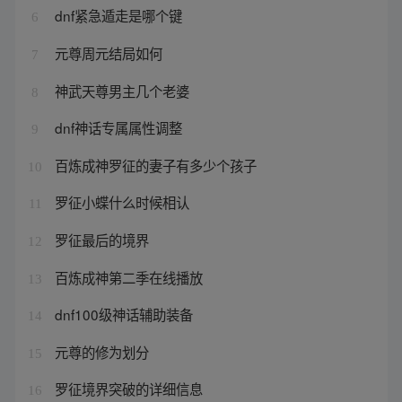
dnf紧急遁走是哪个键
6
元尊周元结局如何
7
神武天尊男主几个老婆
8
dnf神话专属属性调整
9
百炼成神罗征的妻子有多少个孩子
10
罗征小蝶什么时候相认
11
罗征最后的境界
12
百炼成神第二季在线播放
13
dnf100级神话辅助装备
14
元尊的修为划分
15
罗征境界突破的详细信息
16