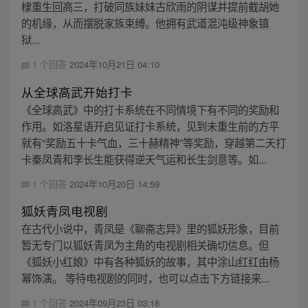
棣重生回高三，打破同族妹妹古欣雨的阴谋并提前截胡她
的机缘，从而摆脱家族束缚。他拥有武道混沌级神象镇
狱...
1 个回答
2024年10月21日 04:10
从全球高武开始打卡
《全球高武》中的打卡系统在不同情境下有不同的奖励和
作用。如洛星语开启见证打卡系统，见到未重生前的方平
就有“奖励五十卡气血，三十赫精神”等奖励，穿越第二天打
卡秦凤青和李长生能获得逆天气运和长生剑意等。如...
1 个回答
2024年10月20日 14:59
狐妖青凤电视剧
在古代小说中，青凤是《聊斋志异》里的狐妖形象，目前
暂无专门以狐妖青凤为主角的电视剧相关确切信息。但
《狐妖小红娘》中有各种狐妖的故事，其中涂山红红由杨
幂饰演。 等待电视剧的同时，也可以点击下方链接来...
1 个回答
2024年09月23日 03:18