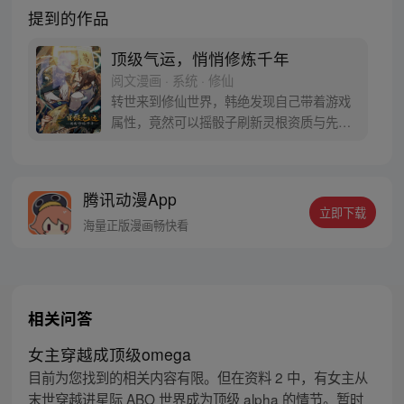
提到的作品
顶级气运，悄悄修炼千年
阅文漫画 · 系统 · 修仙
转世来到修仙世界，韩绝发现自己带着游戏
属性，竟然可以摇骰子刷新灵根资质与先天
气运，韩绝为了长生，决定悄悄修炼，不出
风头。但宗门有劫难之时，他却挺身而出。
千年后，修真界一代换一代。当仙界清理凡
腾讯动漫App
间时，韩绝不得不出手。他这才发现，好像
立即下载
仙神也不过如此……
海量正版漫画畅快看
相关问答
女主穿越成顶级omega
目前为您找到的相关内容有限。但在资料 2 中，有女主从
末世穿越进星际 ABO 世界成为顶级 alpha 的情节。暂时