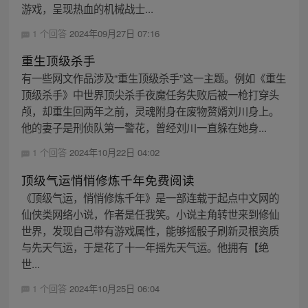
游戏，呈现热血的机械战士...
1 个回答
2024年09月27日 07:16
重生顶级杀手
有一些网文作品涉及“重生顶级杀手”这一主题。例如《重生
顶级杀手》中世界顶尖杀手夜魔任务失败后被一枪打穿头
颅，却重生回两年之前，灵魂附身在废物赘婿刘川身上。
他的妻子是刑侦队第一警花，曾经刘川一直躲在她身...
1 个回答
2024年10月22日 04:02
顶级气运悄悄修炼千年免费阅读
《顶级气运，悄悄修炼千年》是一部连载于起点中文网的
仙侠类网络小说，作者是任我笑。小说主角转世来到修仙
世界，发现自己带有游戏属性，能够摇骰子刷新灵根资质
与先天气运，于是花了十一年摇先天气运。他拥有【绝
世...
1 个回答
2024年10月25日 06:04