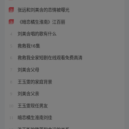
张远和刘美含的恋情被曝光
2
《暗恋橘生淮南》江百丽
3
刘美含唱的歌有什么
4
救救我16集
5
救救我全家短剧在线观看免费高清
6
刘美含父母
7
王玉雯的家庭背景
8
刘美含父亲
9
王玉雯现任男友
10
暗恋橘生淮南刘佳
11