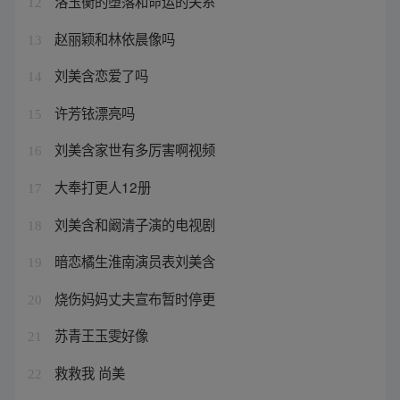
洛玉衡的堕落和命运的关系
12
赵丽颖和林依晨像吗
13
刘美含恋爱了吗
14
许芳铱漂亮吗
15
刘美含家世有多厉害啊视频
16
大奉打更人12册
17
刘美含和阚清子演的电视剧
18
暗恋橘生淮南演员表刘美含
19
烧伤妈妈丈夫宣布暂时停更
20
苏青王玉雯好像
21
救救我 尚美
22