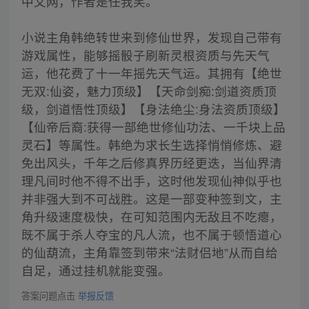
中文网，作者是任我笑。
小说主角韩绝转世来到修仙世界，发现自己带有
游戏属性，能够摇骰子刷新灵根资质与先天气
运，他花费了十一年摇先天气运。其拥有【绝世
无双:仙姿，魅力顶级】【天命剑痴:剑道资质顶
级，剑道悟性顶级】【身法绝尘:身法资质顶级】
【仙帝后裔:获得一部绝世修仙功法、一千块上品
灵石】等属性。韩绝为求长生选择悄悄修炼、避
免出风头，千年之后修真界历经更迭，当仙界清
理凡间时他不得不出手，这时他发现仙神似乎也
并非强大到不可战胜。这是一部变种签到文，主
角升级速度极快，在可知范围内无敌且不吃瘪，
既不属于杀人夺宝的凡人流，也不属于顿悟道心
的仙葫流，主角靠签到带来“法财侣地”从而自给
自足，通过挂机就能变强。
答案问题点击
举报反馈