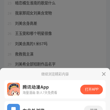
暗恋橘生淮南的歌是什么
23
我家那闺女刘美含宠物
24
刘美含身高差
25
王玉雯和哪个明星很像
26
刘美含真的1米57吗
27
救救我主演
28
刘美希全部短剧作品名字
29
王玉雯家境有多壕
继续浏览精彩内容
30
腾讯动漫App
打开APP
海量漫画 新人7天免费看
腾讯漫画
起点读书
QQ阅读
网站备案/许可证号：粤B2-20090059-5