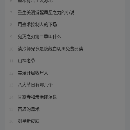
蛊术有几个发源地
6
重生美漫觉醒凤凰之力的小说
7
用蛊术控制人的下场
8
鬼灭之刃第二季叫什么
9
清冷师兄竟是隐藏白切黑免费阅读
10
山神老爷
11
美漫开局收尸人
12
八大节日有哪几个
13
甘露寺和炭治郎温泉
14
苗族的蛊术
15
剑星新皮肤
16