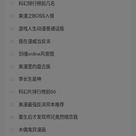
科幻排行榜前几名
17
美漫之BOSS入侵
18
游戏人生动漫普通话版
19
我在漫威当反派
20
剑魂online风景图
21
美漫里的盘古族
22
李长生是神
23
科幻片排行榜前50
24
美漫最强反派完本推荐
25
重生后才发现师兄竟然暗恋我
26
木偶鬼异漫画
27