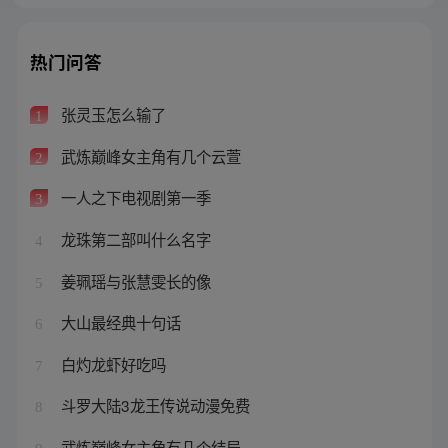
热门问答
张灵玉怎么输了
1
武炼巅峰女主角有几个云萱
2
一人之下电视剧第一季
3
龙珠第二部叫什么名字
4
姜珮瑶与张慧雯长的像
5
大山最经典十句话
6
白灼龙虾好吃吗
7
斗罗大陆3龙王传说动漫免费
8
武炼巅峰女主角有几个结局