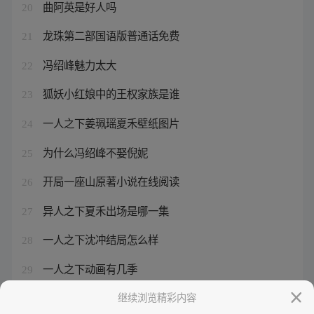
曲阿英是好人吗
20
龙珠第二部国语版普通话免费
21
冯绍峰魅力太大
22
狐妖小红娘中的王权家族是谁
23
一人之下姜珮瑶夏禾壁纸图片
24
为什么冯绍峰不娶倪妮
25
开局一座山原著小说在线阅读
26
异人之下夏禾出场是哪一集
27
一人之下沈冲结局怎么样
28
一人之下动画有几季
29
开局一座山六皇子叫什么名字
继续浏览精彩内容
30