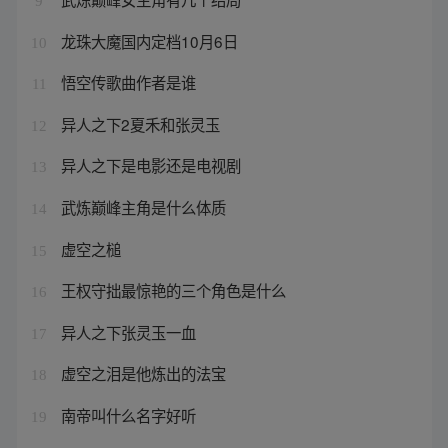
9
龙珠大魔国内定档10月6日
10
悟空传歌曲作者是谁
11
异人之下2夏禾和张灵玉
12
异人之下是电影还是电视剧
13
武炼巅峰主角是什么体质
14
虚空之槌
15
王权守拙最惊艳的三个角色是什么
16
异人之下张灵玉一血
17
虚空之泪是他炼出的法宝
18
南帝叫什么名字好听
19