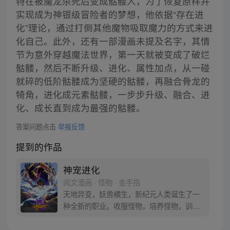
特在被魔龙杀死后变成骷髅人，为了恢复原样并
实现成为神银级冒险者的梦想，他依据“存在进
化”理论，通过打倒其他魔物吸取魔力的方式来进
化自己。此外，还有一部漫画未提及名字，其情
节为意外穿越魔法世界，第一天就被变成了破烂
骷髅，然后不断升级、进化、属性加点，从一碰
就碎的低阶骷髅成为坚硬的骷髅，再融合骨龙的
犄角，进化成元素骷髅，一步步升级、融合、进
化、成长直到成为最强的骷髅。
答案问题点击
举报反馈
提到的作品
神宠进化
阅文漫画 · 怪物 · 金手指
天地异变，妖兽横生，新纪元人类诞生了一
种全新的职业。收服怪物，培养怪物，训练
怪物，这就是御使。一个怀揣着梦想的少年
懵懵憧憧的被一脚踢入这个黄金盛世。高