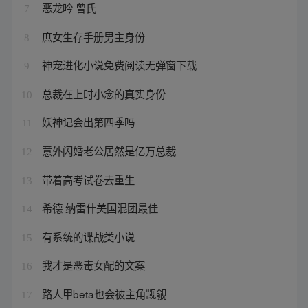
恶龙吟 曾氏
7
庶女生存手册男主身份
8
神宠进化小说免费阅读无弹窗下载
9
总裁在上时小念的真实身份
10
妖神记会出第四季吗
11
意外闪婚老公居然是亿万总裁
12
带着高考试卷去重生
13
希德 纳雷什美国混团最佳
14
有系统的谍战类小说
15
我才是恶毒女配的文案
16
路人甲beta也会被主角觊觎
17