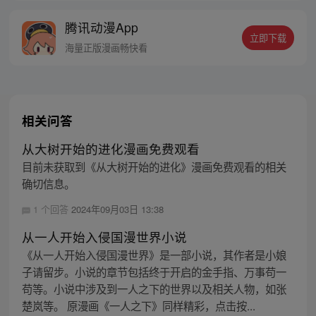
鹏：就算是一条泥鳅，我也能将他进化成一
腾讯动漫App
只翱翔九天的真龙。 每周三、六更新
立即下载
海量正版漫画畅快看
相关问答
从大树开始的进化漫画免费观看
目前未获取到《从大树开始的进化》漫画免费观看的相关
确切信息。
1 个回答
2024年09月03日 13:38
从一人开始入侵国漫世界小说
《从一人开始入侵国漫世界》是一部小说，其作者是小娘
子请留步。小说的章节包括终于开启的金手指、万事苟一
苟等。小说中涉及到一人之下的世界以及相关人物，如张
楚岚等。 原漫画《一人之下》同样精彩，点击按...