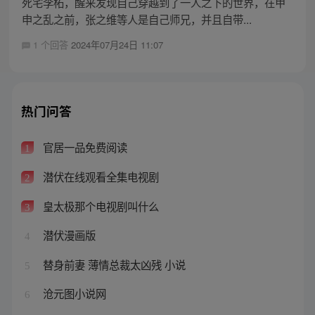
死宅李柘，醒来发现自己穿越到了一人之下的世界，在甲
申之乱之前，张之维等人是自己师兄，并且自带...
1 个回答
2024年07月24日 11:07
热门问答
官居一品免费阅读
1
潜伏在线观看全集电视剧
2
皇太极那个电视剧叫什么
3
潜伏漫画版
4
替身前妻 薄情总裁太凶残 小说
5
沧元图小说网
6