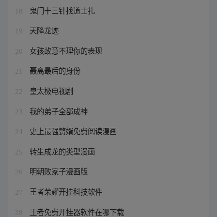
鬼门十三针找道士扎
18
天降龙迹
19
女孩故意不理你的表现
20
聂离最后的身份
21
皇太极电视剧
22
我的弟子全部成神
23
史上最强赘婿免费阅读漫画
24
转生成龙的类型漫画
25
明朝败家子漫画版
26
王者荣耀开挂科技软件
27
王者免费开挂器软件在哪下载
28