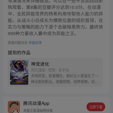
导演情况未详细提及。可以在一些平台如西西影
院观看，第8集的豆瓣评分达到10.0分。在动漫
中，全民异能世界的杨希利用夺取他人能力的异
能，从战斗小白成长为横跨位面的组织首领，在
实力与策略的助力下逐个击破暗黑势力，最终将
999种力量收入囊中成为异能之王。
答案问题点击
举报反馈
提到的作品
神宠进化
阅文漫画 · 怪物 · 金手指
天地异变，妖兽横生，新纪元人类诞生了一
种全新的职业。收服怪物，培养怪物，训练
怪物，这就是御使。一个怀揣着梦想的少年
懵懵憧憧的被一脚踢入这个黄金盛世。高
鹏：就算是一条泥鳅，我也能将他进化成一
腾讯动漫App
只翱翔九天的真龙。 每周三、六更新
立即下载
海量正版漫画畅快看