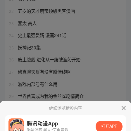
五岁的天才萌宝顶级黑客漫画
22
蠢太 高人
23
史上最强赘婿 漫画241话
24
妖神记30集
25
废土战舰 进化从一艘破渔船开始
26
修真聊天群有没有感情线啊
27
游戏内部号有什么用
28
世界首富成为我的金丝雀剧情简介
29
这个妹子有点傻
继续浏览精彩内容
30
腾讯动漫App
打开APP
海量漫画 新人7天免费看