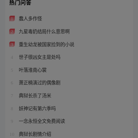
热门问答
蠢人多作怪
1
九星毒奶结局什么意思啊
2
重生幼龙被国家捡到的小说
3
世子很凶女主是处吗
4
叶落淮南心裳
5
萧正楠演过的偶像剧
6
典狱长杀了汤米
7
妖神记有第六季吗
8
一念永恒全文免费阅读
9
典狱长剧情介绍
10