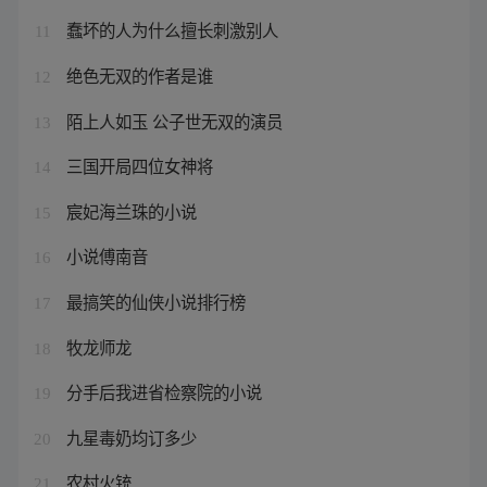
蠢坏的人为什么擅长刺激别人
11
绝色无双的作者是谁
12
陌上人如玉 公子世无双的演员
13
三国开局四位女神将
14
宸妃海兰珠的小说
15
小说傅南音
16
最搞笑的仙侠小说排行榜
17
牧龙师龙
18
分手后我进省检察院的小说
19
九星毒奶均订多少
20
农村火铳
21