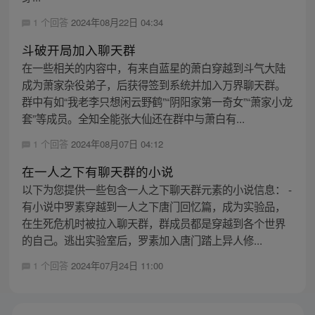
1 个回答
2024年08月22日 04:34
斗破开局加入聊天群
在一些相关的内容中，有来自蓝星的萧白穿越到斗气大陆
成为萧家杂役弟子，后获得签到系统并加入万界聊天群。
群中有如“我老李只想闲云野鹤”“阴阳家第一奇女”“萧家小龙
套”等成员。全知全能张大仙还在群中与萧白有...
1 个回答
2024年08月07日 04:12
在一人之下有聊天群的小说
以下为您提供一些包含一人之下聊天群元素的小说信息： -
有小说中罗素穿越到一人之下唐门回忆篇，成为实验品，
在生死危机时被拉入聊天群，群成员都是穿越到各个世界
的自己。逃出实验室后，罗素加入唐门踏上异人修...
1 个回答
2024年07月24日 11:00