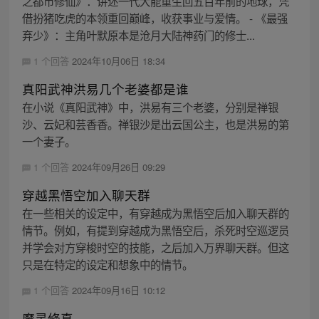
之都市修仙》：讲述一代大能重生回五百年前的地球，凭
借扮猪吃虎的本领重回巅峰，收获事业与爱情。 - 《最强
弃少》：主角叶默原本是沧月大陆神药门的修士...
1 个回答
2024年10月06日 18:34
真阳武神洪易几个老婆都是谁
在小说《真阳武神》中，洪易有三个老婆，分别是禅银
沙、云妃和芸香香。禅银沙是出云国公主，也是洪易的第
一个妻子。
1 个回答
2024年09月26日 09:29
穿越黑悟空加入聊天群
在一些相关的设定中，有穿越成为黑悟空后加入聊天群的
情节。例如，有提到穿越成为黑悟空后，杀死时空巡逻员
并学会对方穿梭时空的技能，之后加入万界聊天群。但这
只是在特定的设定和想象中的情节。
1 个回答
2024年09月16日 10:12
魔灵修真