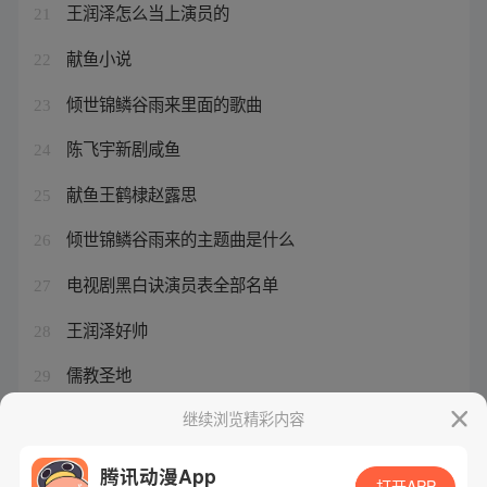
王润泽怎么当上演员的
21
献鱼小说
22
倾世锦鳞谷雨来里面的歌曲
23
陈飞宇新剧咸鱼
24
献鱼王鹤棣赵露思
25
倾世锦鳞谷雨来的主题曲是什么
26
电视剧黑白诀演员表全部名单
27
王润泽好帅
28
儒教圣地
29
儒圣神皇
继续浏览精彩内容
30
腾讯动漫App
打开APP