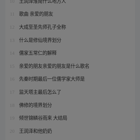
王润泽淮南什么地方人
10
歌曲 亲爱的朋友
11
大成至圣先师孔子全称
12
什么是修仙境界划分
13
儒家五常仁的解释
14
亲爱的朋友亲爱的朋友是什么歌名
15
先秦时期最后一位儒学家大师是
16
监天塔主最后怎么了
17
佛修的境界划分
18
倾世锦鳞谷雨来 大结局
19
王润泽和他奶奶
20