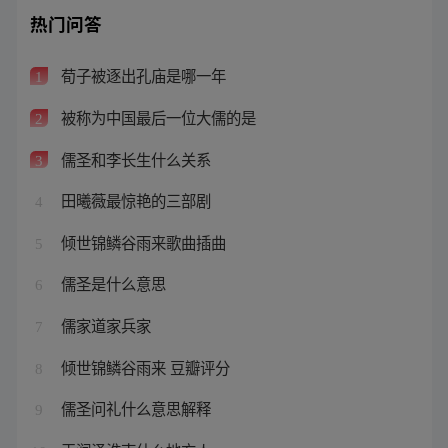
热门问答
荀子被逐出孔庙是哪一年
1
被称为中国最后一位大儒的是
2
儒圣和李长生什么关系
3
田曦薇最惊艳的三部剧
4
倾世锦鳞谷雨来歌曲插曲
5
儒圣是什么意思
6
儒家道家兵家
7
倾世锦鳞谷雨来 豆瓣评分
8
儒圣问礼什么意思解释
9