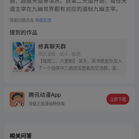
脱、超脱天道等境界。自第二天道开始，每任天
道主宰在九幽世界都有对应的道标九幽主宰。
答案问题点击
举报反馈
提到的作品
修真聊天群
阅文漫画 · 战斗 · 脑洞
【每周二、六更新】 某天，宋书航意外加入
了一个仙侠中二病资深患者的交流群，里面
的群友们都以“道友”相称，群名片都是各种
府主、洞主、真人、天师，连群主走失的宠
物犬都称为大妖犬离家出走。整天聊的是炼
腾讯动漫App
丹、闯秘境、炼功经验啥的。 突然有一天，
立即下载
潜水良久的他发现……群里每一个群员竟然
海量正版漫画畅快看
都是修真者！
相关问答