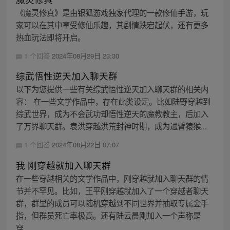
《魔灵修真》是由银狐游戏独家代理的一款修仙手游，玩
家可以在其中享受修仙乐趣，其剧情跌宕起伏，还有更多
热血玩法即将开启。
1 个回答
2024年08月29日 23:30
综武悟性逆天加入聊天群
以下为您提供一些有关综武悟性逆天加入聊天群的相关内
容： 在一些文学作品中，存在此类设定。比如陆野穿越到
综武世界，成为不会武功却悟性逆天的魔教教主，后加入
了万界聊天群。袁洪穿越洪荒封神时期，成为通臂猿猴...
1 个回答
2024年08月22日 07:07
我 刚穿越就加入聊天群
在一些穿越相关的文学作品中，刚穿越就加入聊天群的情
节并不罕见。比如，王平刚穿越就加入了一个穿越者聊天
群，群里的成员可以随机穿越到不同世界并抽取专属金手
指，但群员死亡率极高。还有陆云晨刚加入一个声称是
穿...