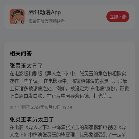
的身世，也为了查清自己与爷爷身上的秘
腾讯动漫App
密，张楚岚的生活被彻底颠覆，与冯宝宝一
立即下载
同踏上“异人”之旅。
海量正版漫画畅快看
相关问答
张灵玉太丑了
在电影版和剧版《异人之下》中，张灵玉的角色扮相确实
存在一些争议。 在电影版中，邬家楷饰演的张灵玉，形象
上有诸多被诟病之处。例如，被设定为“白化病”身份，形象
上白眉白发白肤，在正片中因导演运镜、打光等...
1 个回答
2024年10月13日 19:18
张灵玉演员太丑了
在电影《异人之下》中饰演张灵玉的邬家楷和电视剧《异
人之下》中饰演张灵玉的毕雯珺，其形象都受到了一定争