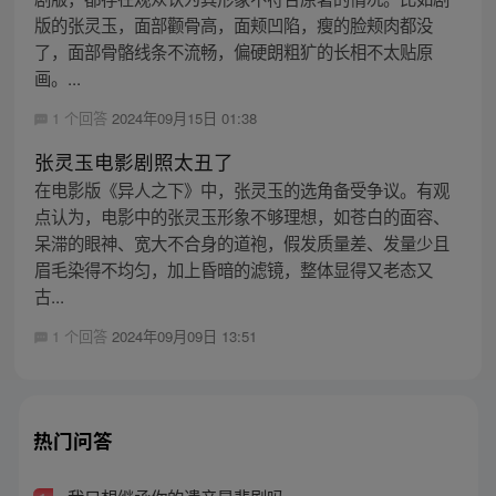
版的张灵玉，面部颧骨高，面颊凹陷，瘦的脸颊肉都没
了，面部骨骼线条不流畅，偏硬朗粗犷的长相不太贴原
画。...
1 个回答
2024年09月15日 01:38
张灵玉电影剧照太丑了
在电影版《异人之下》中，张灵玉的选角备受争议。有观
点认为，电影中的张灵玉形象不够理想，如苍白的面容、
呆滞的眼神、宽大不合身的道袍，假发质量差、发量少且
眉毛染得不均匀，加上昏暗的滤镜，整体显得又老态又
古...
1 个回答
2024年09月09日 13:51
热门问答