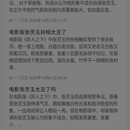
议。 对于邬家楷，有观众认为他形象不适合扮演张灵玉，
在正片中他的气质和扮相与原著差距大，如白眉白发...
1 个回答
2024年10月13日 11:27
电影版张灵玉扮相太丑了
电影版《异人之下》中张灵玉的扮相确实受到了很多批
评。他一穿上戏服，白眉白发白肤，显得又老态又古板又
阴柔沉沉。假发质量差，发量少且眉毛染得不均匀，在昏
暗滤镜加持下更显拉垮。演员太瘦，竹竿子一样细的身材
演...
1 个回答
2024年10月01日 09:24
电影张灵玉太丑了吗
在电影版《异人之下》中，张灵玉的选角饱受争议。原著
里张灵玉是神清气灵、拥有飘逸白色长发和高冷脸庞的形
象，一出场就得让人眼前一亮。但在电影版中，邬家楷饰
演的张灵玉被认为形象不适合，如假发质量差、发量
少、...