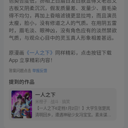
色契合度低，扮相上白眉白发白肤显得又老态又
古板又阴柔沉沉，假发质量差、发量少、眉毛染
得不均匀，再加上昏暗滤镜更显拉垮，而且演员
太瘦，脸小，没有修道之人的气质。在用阴五雷
时，眉毛淡、眼神凶，没有角色应有的淡然禁欲
气质，与观众心目中的灵玉真人形象相差甚远。
原漫画
《一人之下》
同样精彩，点击按钮下载
App 立享精彩内容！
答案问题点击
举报反馈
提到的作品
一人之下
米橙子 · 战斗 · 搞笑
【一人之下6定档1月2日！】大学生张楚岚
清明回乡，遭遇神秘少女冯宝宝。素未谋面
的冯宝宝却对张楚岚异常熟悉，并将其带去
自己打工的快递公司。为了帮冯宝宝寻找她