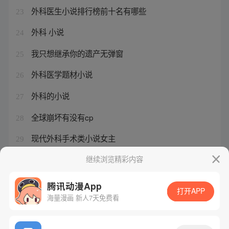
外科医生小说排行榜前十名有哪些
23
外科 小说
24
我只想继承你的遗产无弹窗
25
外科医学题材小说
26
外科的小说
27
全球崩坏有没有cp
28
现代外科手术类小说女主
29
外科手术小说排行榜
继续浏览精彩内容
30
腾讯动漫App
打开APP
海量漫画 新人7天免费看
腾讯漫画
起点读书
QQ阅读