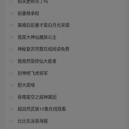
绍宋更新完了吗
17
前妻继承权
18
离婚后前妻才是白月光宋熠
19
我是大神仙魔族公主
20
神秘复苏完整在线阅读免费
21
我竟然是修仙大能者
22
封神榜飞虎将军
23
胆大是啥
24
吞噬星空之超神基因
25
超自然武装10集在线观看
26
比比东泳装海报
27