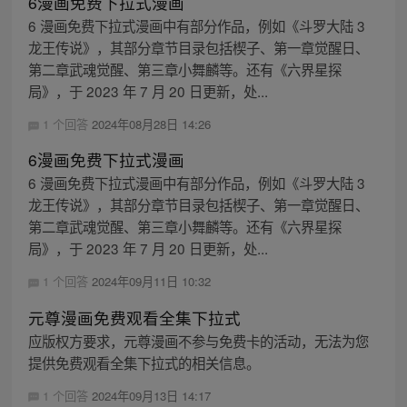
6漫画免费下拉式漫画
6 漫画免费下拉式漫画中有部分作品，例如《斗罗大陆 3
龙王传说》，其部分章节目录包括楔子、第一章觉醒日、
第二章武魂觉醒、第三章小舞麟等。还有《六界星探
局》，于 2023 年 7 月 20 日更新，处...
1 个回答
2024年08月28日 14:26
6漫画免费下拉式漫画
6 漫画免费下拉式漫画中有部分作品，例如《斗罗大陆 3
龙王传说》，其部分章节目录包括楔子、第一章觉醒日、
第二章武魂觉醒、第三章小舞麟等。还有《六界星探
局》，于 2023 年 7 月 20 日更新，处...
1 个回答
2024年09月11日 10:32
元尊漫画免费观看全集下拉式
应版权方要求，元尊漫画不参与免费卡的活动，无法为您
提供免费观看全集下拉式的相关信息。
1 个回答
2024年09月13日 14:17