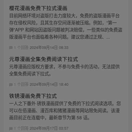
樱花漫画免费下拉式漫画
目前网络环境对盗版打击力度较大，免费的盗版漫画平台
存在侵权风险，且其生存空间逐渐被压缩。例如，“第一
弹”APP 和网站因盗版问题被判决赔偿，一些类似的免费盗
版漫画平台也面临着各种问题。建议您通过正规、...
1 个回答
2024年09月14日 08:33
元尊漫画全集免费阅读下拉式
元尊漫画应版权方要求，不参与免费卡的活动，无法提供
全集免费阅读下拉式。
1 个回答
2024年09月14日 18:40
铁锈漫画免费下拉式
一人之下番外·锈铁漫画提供了免费的下拉式阅读选项。您
可以在佰漫画、漫百库和猪猪漫画等网站限免阅读。该漫
画目前正在连载中，最新章节为第 58 话。
1 个回答
2024年09月17日 03:57