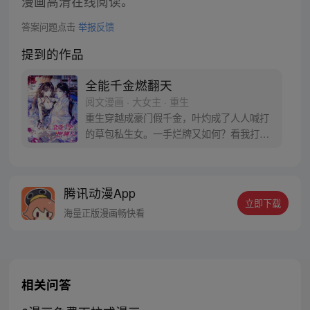
漫画高清在线阅读。
答案问题点击
举报反馈
提到的作品
全能千金燃翻天
阅文漫画 · 大女主 · 重生
重生穿越成豪门假千金，叶灼成了人人喊打
的草包私生女。一手烂牌又如何？看我打成
王炸！叶灼火速让位真千金，带着妈妈和舅
舅一夜致富，千亿家产，科技总裁，无双才
女，直接走上人生巅峰！顺便和财阀大佬谈
腾讯动漫App
了个恋爱，从此被宠上了天！
立即下载
海量正版漫画畅快看
相关问答