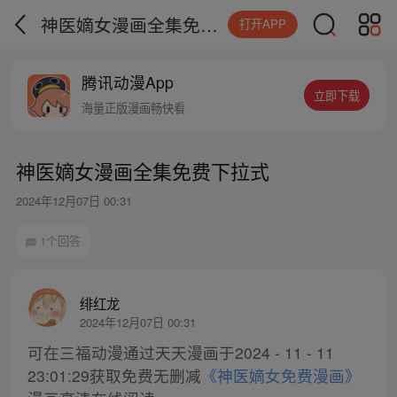
神医嫡女漫画全集免费下拉式
打开APP
腾讯动漫App
立即下载
海量正版漫画畅快看
神医嫡女漫画全集免费下拉式
2024年12月07日 00:31
1个回答
绯红龙
2024年12月07日 00:31
可在三福动漫通过天天漫画于2024 - 11 - 11
23:01:29获取免费无删减
《神医嫡女免费漫画》