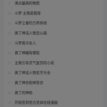
沸点最高的物质
9
斗罗 主角是我哥
10
斗罗之垂钓万界系统
11
奥丁神话人物怎么画
12
斗罗高冷女人
13
奥丁神器有哪些
14
主角引导灵气复苏的小说
15
奥丁神话人物名字大全
16
奥丁神衣和神圣衣
17
奥丁的神枪
18
开局签到荒古圣体在线漫画
19