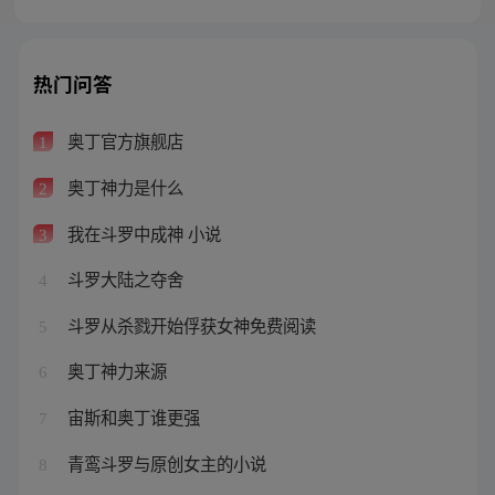
热门问答
奥丁官方旗舰店
1
奥丁神力是什么
2
我在斗罗中成神 小说
3
斗罗大陆之夺舍
4
斗罗从杀戮开始俘获女神免费阅读
5
奥丁神力来源
6
宙斯和奥丁谁更强
7
青鸾斗罗与原创女主的小说
8