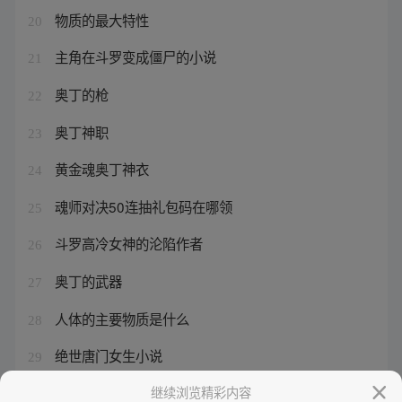
物质的最大特性
20
主角在斗罗变成僵尸的小说
21
奥丁的枪
22
奥丁神职
23
黄金魂奥丁神衣
24
魂师对决50连抽礼包码在哪领
25
斗罗高冷女神的沦陷作者
26
奥丁的武器
27
人体的主要物质是什么
28
绝世唐门女生小说
29
奥丁武器
继续浏览精彩内容
30